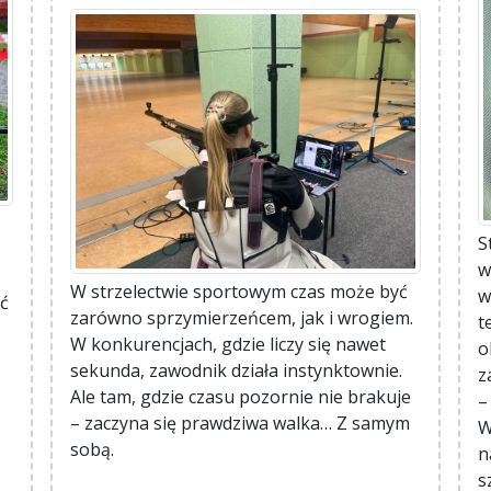
S
w
W strzelectwie sportowym czas może być
w
ić
zarówno sprzymierzeńcem, jak i wrogiem.
t
W konkurencjach, gdzie liczy się nawet
o
sekunda, zawodnik działa instynktownie.
z
Ale tam, gdzie czasu pozornie nie brakuje
–
– zaczyna się prawdziwa walka… Z samym
W
sobą.
n
s