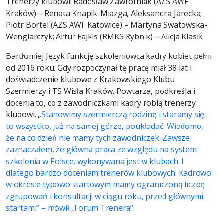
Trenerzy klubowi: Radosław Zawrotniak (AZS AWF
Kraków) – Renata Knapik-Miazga, Aleksandra Jarecka;
Piotr Bortel (AZS AWF Katowice) – Martyna Swatowska-
Wenglarczyk; Artur Fajkis (RMKS Rybnik) – Alicja Klasik
Bartłomiej Język funkcję szkoleniowca kadry kobiet pełni
od 2016 roku. Gdy rozpoczynał tę pracę miał 38 lat i
doświadczenie klubowe z Krakowskiego Klubu
Szermierzy i TS Wisła Kraków. Powtarza, podkreśla i
docenia to, co z zawodniczkami kadry robią trenerzy
klubowi. „
Stanowimy szermierczą rodzinę i staramy się
to wszystko, już na samej górze, poukładać. Wiadomo,
że na co dzień nie mamy tych zawodniczek. Zawsze
zaznaczałem, że główna praca ze względu na system
szkolenia w Polsce, wykonywana jest w klubach. I
dlatego bardzo doceniam trenerów klubowych. Kadrowo
w okresie typowo startowym mamy ograniczoną liczbę
zgrupowań i konsultacji w ciągu roku, przed głównymi
startami” – mówił „Forum Trenera”.