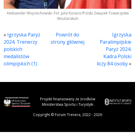
Aleksander Wojciechowski. Fot. Julia Kovacic/Polski Związek Towarzystw
Wioślarskich
«
Igrzyska Paryż
Powrót do
Igrzyska
2024. Trenerzy
strony głównej
Paralimpijskie
polskich
Paryż 2024.
medalistów
Kadra Polski
olimpijskich (1)
liczy 84 osoby
»
Projekt finansowany ze środków
Ministerstwa Sportu i Turystyki
Copyright © Forum Trenera, 2022 - 2026