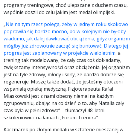
programy treningowe, choć ulepszane z duchem czasu,
wspólnie doszli do celu jakim jest medal olimpijski.
„
Nie na tym rzecz polega, żeby w jednym roku skokowo
poprawiła się bardzo mocno, bo w kolejnym nie byłoby
wiadomo, jak dalej dawkować obciążenia, gdyż organizm
mógłby już zdrowotnie zacząć się buntować. Dlatego jej
progres jest zaplanowany w projekcie wieloletnim,
a
trening tak modelowany, że cały czas coś dokładamy,
zwiększamy intensywności oraz obciążenia. Jej organizm
jest na tyle zdrowy, młody i silny, że bardzo dobrze się
regeneruje. Muszę także dodać, że jesteśmy otoczeni
wspaniałą opieką medyczną. Fizjoterapeuta Rafał
Miaskowski jest z nami obecny niemal na każdym
zgrupowaniu, dbając na co dzień o to, aby Natalia cały
czas była w pełni zdrowa” – tłumaczył 48-letni
szkoleniowiec na łamach „Forum Trenera”.
Kaczmarek po złotym medalu w sztafecie mieszanej w