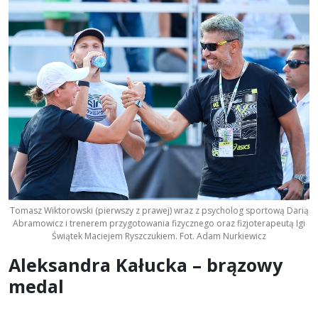
Tomasz Wiktorowski (pierwszy z prawej) wraz z psycholog sportową Darią
Abramowicz i trenerem przygotowania fizycznego oraz fizjoterapeutą Igi
Świątek Maciejem Ryszczukiem. Fot. Adam Nurkiewicz
Aleksandra Kałucka – brązowy
medal