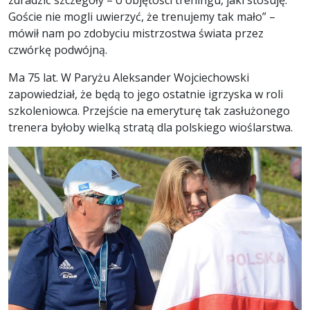
zdradzić szczegóły – o objętości treningu, jaki stosuję.
Goście nie mogli uwierzyć, że trenujemy tak mało” –
mówił nam po zdobyciu mistrzostwa świata przez
czwórkę podwójną.
Ma 75 lat. W Paryżu Aleksander Wojciechowski
zapowiedział, że będą to jego ostatnie igrzyska w roli
szkoleniowca. Przejście na emeryturę tak zasłużonego
trenera byłoby wielką stratą dla polskiego wioślarstwa.