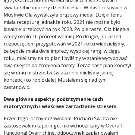
igrzyskach, a potem wzięła udział w mistrzostwach
świata. Obie imprezy dzielił miesiąc. W mistrzostwach w
Moskwie Ola wywalczyła brązowy medal. Dzięki temu
miała recepturę jednakże roku 2021 nie można było
idealnie przełożyć na rok 2023. Po pierwsze, Ola biegała
wtedy około 10 procent wolniej. Po drugie, już przed
rozpoczęciem przygotowań w 2021 roku wiedzieliśmy,
że będzie miała dwie imprezy wysokiej rangi w ciągu
roku, mieliśmy na to plan i byliśmy w stanie wytypować
dwa miejsca do zrobienia formy. Teraz nasz plan kończył
się w dniu mistrzostw świata i nie mieliśmy jasnej
koncepcji co robić dalej. Musiałem się nad tym
zastanowić.
Dwa główne aspekty: podtrzymanie cech
motorycznych i właściwe zarządzanie stresem
Przed tegorocznymi zawodami Pucharu Świata nie
zastosowałem taperingu, nie wchodziliśmy w Overall
Functional Overriching, odpoczynek zaplanowałem