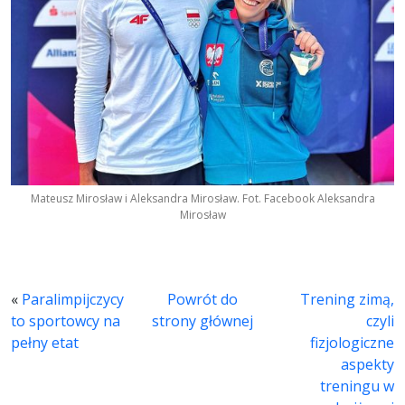
Mateusz Mirosław i Aleksandra Mirosław. Fot. Facebook Aleksandra
Mirosław
«
Paralimpijczycy
Powrót do
Trening zimą,
to sportowcy na
strony głównej
czyli
pełny etat
fizjologiczne
aspekty
treningu w