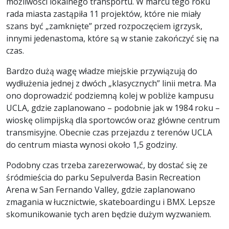
możliwości lokalnego transportu. W marcu tego roku
rada miasta zastąpiła 11 projektów, które nie miały
szans być „zamknięte” przed rozpoczęciem igrzysk,
innymi jedenastoma, które są w stanie zakończyć się na
czas.
Bardzo dużą wagę władze miejskie przywiązują do
wydłużenia jednej z dwóch „klasycznych” linii metra. Ma
ono doprowadzić podziemną kolej w pobliże kampusu
UCLA, gdzie zaplanowano – podobnie jak w 1984 roku –
wioskę olimpijską dla sportowców oraz główne centrum
transmisyjne. Obecnie czas przejazdu z terenów UCLA
do centrum miasta wynosi około 1,5 godziny.
Podobny czas trzeba zarezerwować, by dostać się ze
śródmieścia do parku Sepulverda Basin Recreation
Arena w San Fernando Valley, gdzie zaplanowano
zmagania w łucznictwie, skateboardingu i BMX. Lepsze
skomunikowanie tych aren będzie dużym wyzwaniem.