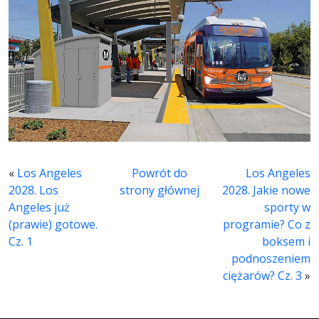
«
Los Angeles
Powrót do
Los Angeles
2028. Los
strony głównej
2028. Jakie nowe
Angeles już
sporty w
(prawie) gotowe.
programie? Co z
Cz. 1
boksem i
podnoszeniem
ciężarów? Cz. 3
»