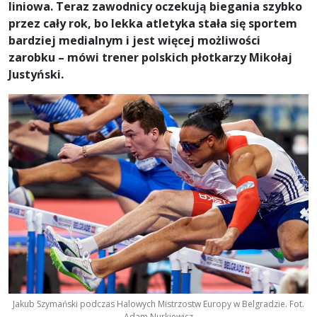
liniowa. Teraz zawodnicy oczekują biegania szybko
przez cały rok, bo lekka atletyka stała się sportem
bardziej medialnym i jest więcej możliwości
zarobku – mówi trener polskich płotkarzy Mikołaj
Justyński.
Jakub Szymański podczas Halowych Mistrzostw Europy w Belgradzie. Fot.
Adam Nurkiewicz