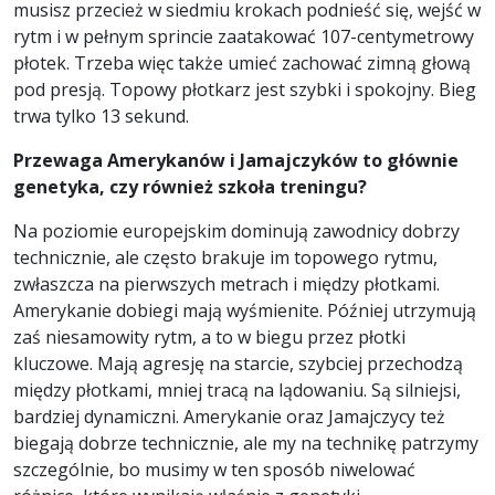
musisz przecież w siedmiu krokach podnieść się, wejść w
rytm i w pełnym sprincie zaatakować 107-centymetrowy
płotek. Trzeba więc także umieć zachować zimną głową
pod presją. Topowy płotkarz jest szybki i spokojny. Bieg
trwa tylko 13 sekund.
Przewaga Amerykanów i Jamajczyków to głównie
genetyka, czy również szkoła treningu?
Na poziomie europejskim dominują zawodnicy dobrzy
technicznie, ale często brakuje im topowego rytmu,
zwłaszcza na pierwszych metrach i między płotkami.
Amerykanie dobiegi mają wyśmienite. Później utrzymują
zaś niesamowity rytm, a to w biegu przez płotki
kluczowe. Mają agresję na starcie, szybciej przechodzą
między płotkami, mniej tracą na lądowaniu. Są silniejsi,
bardziej dynamiczni. Amerykanie oraz Jamajczycy też
biegają dobrze technicznie, ale my na technikę patrzymy
szczególnie, bo musimy w ten sposób niwelować