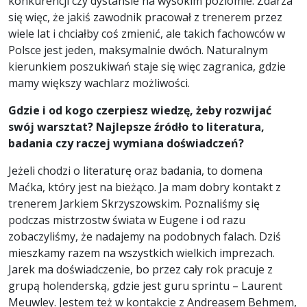
konkurencji czy dystansie na wysokim poziomie. Zdarza
się więc, że jakiś zawodnik pracował z trenerem przez
wiele lat i chciałby coś zmienić, ale takich fachowców w
Polsce jest jeden, maksymalnie dwóch. Naturalnym
kierunkiem poszukiwań staje się więc zagranica, gdzie
mamy większy wachlarz możliwości.
Gdzie i od kogo czerpiesz wiedzę, żeby rozwijać
swój warsztat? Najlepsze źródło to literatura,
badania czy raczej wymiana doświadczeń?
Jeżeli chodzi o literaturę oraz badania, to domena
Maćka, który jest na bieżąco. Ja mam dobry kontakt z
trenerem Jarkiem Skrzyszowskim. Poznaliśmy się
podczas mistrzostw świata w Eugene i od razu
zobaczyliśmy, że nadajemy na podobnych falach. Dziś
mieszkamy razem na wszystkich wielkich imprezach.
Jarek ma doświadczenie, bo przez cały rok pracuje z
grupą holenderską, gdzie jest guru sprintu – Laurent
Meuwley. Jestem też w kontakcie z Andreasem Behmem,