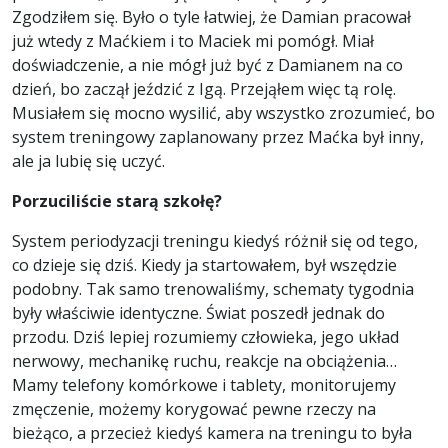
Zgodziłem się. Było o tyle łatwiej, że Damian pracował
już wtedy z Maćkiem i to Maciek mi pomógł. Miał
doświadczenie, a nie mógł już być z Damianem na co
dzień, bo zaczął jeździć z Igą. Przejąłem więc tą rolę.
Musiałem się mocno wysilić, aby wszystko zrozumieć, bo
system treningowy zaplanowany przez Maćka był inny,
ale ja lubię się uczyć.
Porzuciliście starą szkołę?
System periodyzacji treningu kiedyś różnił się od tego,
co dzieje się dziś. Kiedy ja startowałem, był wszędzie
podobny. Tak samo trenowaliśmy, schematy tygodnia
były właściwie identyczne. Świat poszedł jednak do
przodu. Dziś lepiej rozumiemy człowieka, jego układ
nerwowy, mechanikę ruchu, reakcje na obciążenia…
Mamy telefony komórkowe i tablety, monitorujemy
zmęczenie, możemy korygować pewne rzeczy na
bieżąco, a przecież kiedyś kamera na treningu to była