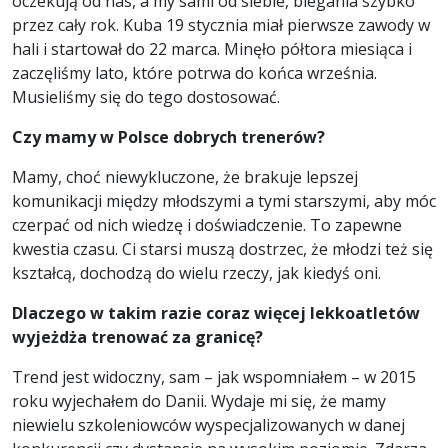
oczekują od nas, a my sami od siebie, biegania szybko
przez cały rok. Kuba 19 stycznia miał pierwsze zawody w
hali i startował do 22 marca. Minęło półtora miesiąca i
zaczęliśmy lato, które potrwa do końca września.
Musieliśmy się do tego dostosować.
Czy mamy w Polsce dobrych trenerów?
Mamy, choć niewykluczone, że brakuje lepszej
komunikacji między młodszymi a tymi starszymi, aby móc
czerpać od nich wiedzę i doświadczenie. To zapewne
kwestia czasu. Ci starsi muszą dostrzec, że młodzi też się
kształcą, dochodzą do wielu rzeczy, jak kiedyś oni.
Dlaczego w takim razie coraz więcej lekkoatletów
wyjeżdża trenować za granicę?
Trend jest widoczny, sam – jak wspomniałem – w 2015
roku wyjechałem do Danii. Wydaje mi się, że mamy
niewielu szkoleniowców wyspecjalizowanych w danej