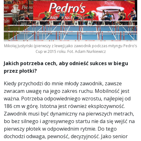
Mikołaj Justyński (pierwszy z lewej) jako zawodnik podczas mityngu Pedro’s
Cup w 2015 roku. Fot. Adam Nurkiewicz
Jakich potrzeba cech, aby odnieść sukces w biegu
przez płotki?
Kiedy przychodzi do mnie młody zawodnik, zawsze
zwracam uwagę na jego zakres ruchu. Mobilność jest
ważna. Potrzeba odpowiedniego wzrostu, najlepiej od
186 cm w górę. Istotna jest również eksplozywność.
Zawodnik musi być dynamiczny na pierwszych metrach,
bo bez silnego i agresywnego startu nie da się wejść na
pierwszy płotek w odpowiednim rytmie. Do tego
dochodzi odwaga, pewność, decyzyjność. Jako senior