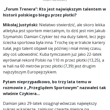
„Forum Trenera”: Kto jest największym talentem w
historii polskiego biegu przez płotki?
Mikołaj Justyński:
Niełatwo stwierdzić, ale skoro lekka
atletyka jest sportem mierzalnym, to dziś jest nim Jakub
Szymański. Damian Czykier też ma duży talent, lecz jego
ścieżka sportowa była inna. Trochę się w trakcie kariery
tułał, jego talent objawił się później i miał mniej czasu,
aby coś udowodnić. Kuba tymczasem już jako 22-latek
wyrównał rekord Polski na 110 m przez płotki (13,25), a
w hali na 60 metrów przez płotki (7,39) jest drugim
najszybszym Europejczykiem.
Pytam nieprzypadkowo, bo trzy lata temu w
rozmowie z „Przeglądem Sportowym” nazwałeś tak
właśnie Czykiera…
Damian jako 29-latek osiągnął wówczas największy
sukces w karierze, zajmując czwarte miejsce na