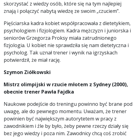
skorzystać z wiedzy osób, które się na tym najlepiej
znają i połączyć nabytą wiedzę ze swoim „czuciem”.
Pięściarska kadra kobiet współpracowała z dietetykiem,
psychologiem i fizjologiem. Kadra mężczyzn i juniorska i
seniorów Grzegorza Proksy miała zatrudnionego
fizjologia. U kobiet nie sprawdziła się nam dietetyczna i
psycholog. Tak uznał trener i wynik na igrzyskach
potwierdził, że miał rację.
Szymon Ziółkowski
Mistrz olimpijski w rzucie młotem z Sydney (2000),
obecnie trener Pawła Fajdka
Naukowe podejście do treningu powinno być brane pod
uwagę, ale do pewnego momentu. Uważam, że trener
powinien być największym autorytetem w pracy z
zawodnikiem i źle by było, żeby pewne rzeczy działy się
bez jego wiedzy i poza nim. Zawodnicy chcą coś zrobić