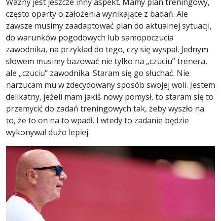
Ważny jest jeszcze inny aspekt. Mamy plan treningowy,
często oparty o założenia wynikające z badań. Ale
zawsze musimy zaadaptować plan do aktualnej sytuacji,
do warunków pogodowych lub samopoczucia
zawodnika, na przykład do tego, czy się wyspał. Jednym
słowem musimy bazować nie tylko na „czuciu” trenera,
ale „czuciu” zawodnika. Staram się go słuchać. Nie
narzucam mu w zdecydowany sposób swojej woli. Jestem
delikatny, jeżeli mam jakiś nowy pomysł, to staram się to
przemycić do zadań treningowych tak, żeby wyszło na
to, że to on na to wpadł. I wtedy to zadanie będzie
wykonywał dużo lepiej.