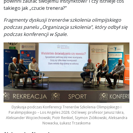
powinni zaufać swojemu instynktowi? I czy istnieje coś
takiego jak „czucie trenera?”
Fragmenty dyskusji trenerów szkolenia olimpijskiego
podczas panelu „Organizacja szkolenia”, który odbył się
podczas konferencji w Spale.
Dyskusja podczas Konferencji Trenerów Szkolenia Olimpijskiego i
Paralimpijskiego – Los Angeles 2028. Od lewej: profesor Janusz Iskra,
Aleksander Wojciechowski, Piotr Renkiel, Szymon Ziółkowski, Aleksandra
Nowacka, Łukasz Trzaskoma