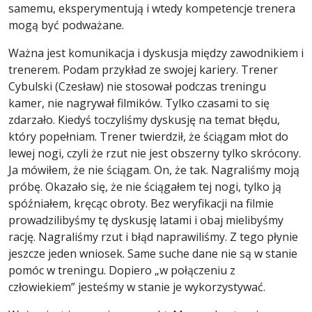
samemu, eksperymentują i wtedy kompetencje trenera
mogą być podważane.
Ważna jest komunikacja i dyskusja między zawodnikiem i
trenerem. Podam przykład ze swojej kariery. Trener
Cybulski (Czesław) nie stosował podczas treningu
kamer, nie nagrywał filmików. Tylko czasami to się
zdarzało. Kiedyś toczyliśmy dyskusję na temat błędu,
który popełniam. Trener twierdził, że ściągam młot do
lewej nogi, czyli że rzut nie jest obszerny tylko skrócony.
Ja mówiłem, że nie ściągam. On, że tak. Nagraliśmy moją
próbę. Okazało się, że nie ściągałem tej nogi, tylko ją
spóźniałem, kręcąc obroty. Bez weryfikacji na filmie
prowadzilibyśmy tę dyskusję latami i obaj mielibyśmy
rację. Nagraliśmy rzut i błąd naprawiliśmy. Z tego płynie
jeszcze jeden wniosek. Same suche dane nie są w stanie
pomóc w treningu. Dopiero „w połączeniu z
człowiekiem” jesteśmy w stanie je wykorzystywać.