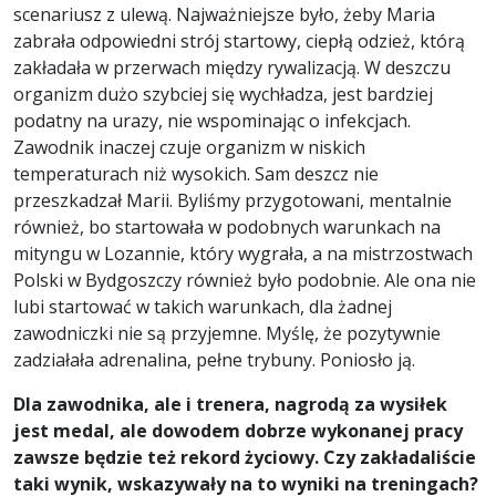
scenariusz z ulewą. Najważniejsze było, żeby Maria
zabrała odpowiedni strój startowy, ciepłą odzież, którą
zakładała w przerwach między rywalizacją. W deszczu
organizm dużo szybciej się wychładza, jest bardziej
podatny na urazy, nie wspominając o infekcjach.
Zawodnik inaczej czuje organizm w niskich
temperaturach niż wysokich. Sam deszcz nie
przeszkadzał Marii. Byliśmy przygotowani, mentalnie
również, bo startowała w podobnych warunkach na
mityngu w Lozannie, który wygrała, a na mistrzostwach
Polski w Bydgoszczy również było podobnie. Ale ona nie
lubi startować w takich warunkach, dla żadnej
zawodniczki nie są przyjemne. Myślę, że pozytywnie
zadziałała adrenalina, pełne trybuny. Poniosło ją.
Dla zawodnika, ale i trenera, nagrodą za wysiłek
jest medal, ale dowodem dobrze wykonanej pracy
zawsze będzie też rekord życiowy. Czy zakładaliście
taki wynik, wskazywały na to wyniki na treningach?