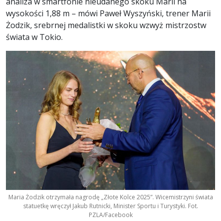
analiza w smartfonie nieudanego skoku Marii na
wysokości 1,88 m – mówi Paweł Wyszyński, trener Marii
Żodzik, srebrnej medalistki w skoku wzwyż mistrzostw
świata w Tokio.
Maria Żodzik otrzymała nagrodę „Złote Kolce 2025”. Wicemistrzyni świata
statuetkę wręczył Jakub Rutnicki, Minister Sportu i Turystyki. Fot.
PZLA/Facebook