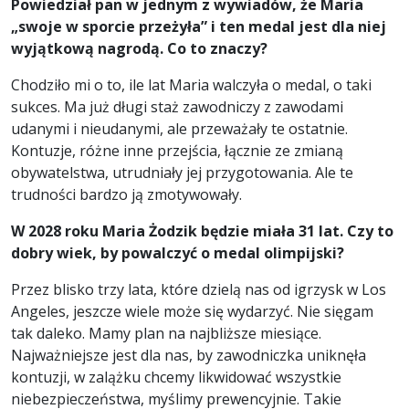
Powiedział pan w jednym z wywiadów, że Maria
„swoje w sporcie przeżyła” i ten medal jest dla niej
wyjątkową nagrodą. Co to znaczy?
Chodziło mi o to, ile lat Maria walczyła o medal, o taki
sukces. Ma już długi staż zawodniczy z zawodami
udanymi i nieudanymi, ale przeważały te ostatnie.
Kontuzje, różne inne przejścia, łącznie ze zmianą
obywatelstwa, utrudniały jej przygotowania. Ale te
trudności bardzo ją zmotywowały.
W 2028 roku Maria Żodzik będzie miała 31 lat. Czy to
dobry wiek, by powalczyć o medal olimpijski?
Przez blisko trzy lata, które dzielą nas od igrzysk w Los
Angeles, jeszcze wiele może się wydarzyć. Nie sięgam
tak daleko. Mamy plan na najbliższe miesiące.
Najważniejsze jest dla nas, by zawodniczka uniknęła
kontuzji, w zalążku chcemy likwidować wszystkie
niebezpieczeństwa, myślimy prewencyjnie. Takie