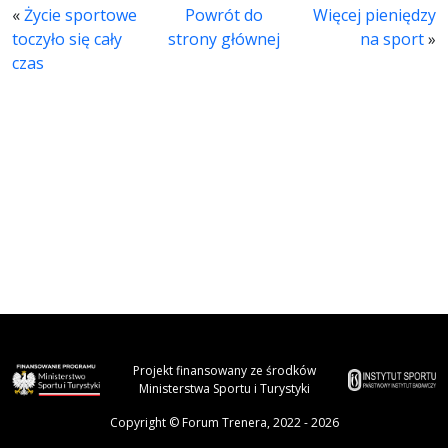
«
Życie sportowe
Powrót do
Więcej pieniędzy
toczyło się cały
strony głównej
na sport
»
czas
Projekt finansowany ze środków
Ministerstwa Sportu i Turystyki
Copyright © Forum Trenera, 2022 - 2026