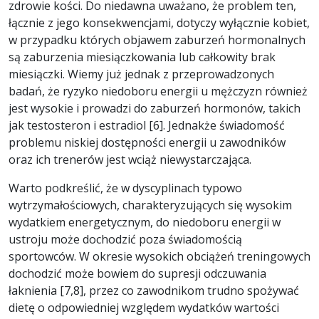
zdrowie kości. Do niedawna uważano, że problem ten,
łącznie z jego konsekwencjami, dotyczy wyłącznie kobiet,
w przypadku których objawem zaburzeń hormonalnych
są zaburzenia miesiączkowania lub całkowity brak
miesiączki. Wiemy już jednak z przeprowadzonych
badań, że ryzyko niedoboru energii u mężczyzn również
jest wysokie i prowadzi do zaburzeń hormonów, takich
jak testosteron i estradiol [6]. Jednakże świadomość
problemu niskiej dostępności energii u zawodników
oraz ich trenerów jest wciąż niewystarczająca.
Warto podkreślić, że w dyscyplinach typowo
wytrzymałościowych, charakteryzujących się wysokim
wydatkiem energetycznym, do niedoboru energii w
ustroju może dochodzić poza świadomością
sportowców. W okresie wysokich obciążeń treningowych
dochodzić może bowiem do supresji odczuwania
łaknienia [7,8], przez co zawodnikom trudno spożywać
dietę o odpowiedniej względem wydatków wartości