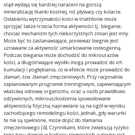
stąd wydają się bardziej narażeni na gorszą
mineralizację tkanki kostnej, niż pływacy czy kolarze.
Osłabieniu wytrzymałości kości w triathlonie może
sprzyjać także trzecia forma aktywności tj. bieganie,
chociaż mechanizm tych niekorzystnych zmian jest inny.
Może być to zastanawiające, ponieważ biegnie jest
uznawane za aktywność umiarkowanie osteogenną.
Podczas biegania może dochodzić do mikrourazów
kości, a długotrwające wysiłki mogą prowadzić do ich
kumulacji i pogłębiania, co w efekcie może prowadzić do
złamań, tzw. złamań zmęczeniowych. Przy racjonalnie
zaplanowanym programie treningowym, zapewniającym
właściwą odnowę organizmu, oraz u osób prawidłowo
odżywionych, mikrouszkodzenia spowodowane
aktywnością fizyczną naprawiane są na ogół w wyniku
zachodzącego remodelingu kości, jednak, gdy warunki
te nie są spełnione, może dojść do złamania
zmęczeniowego [4]. Czynnikami, które zwiększją ryzyko
tego typu złamań w badaniu niemieckich autorów jest