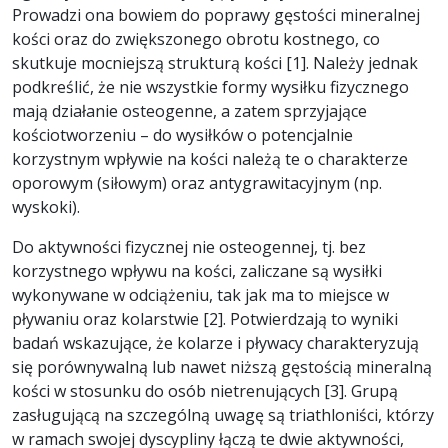
Prowadzi ona bowiem do poprawy gęstości mineralnej
kości oraz do zwiększonego obrotu kostnego, co
skutkuje mocniejszą strukturą kości [1]. Należy jednak
podkreślić, że nie wszystkie formy wysiłku fizycznego
mają działanie osteogenne, a zatem sprzyjające
kościotworzeniu – do wysiłków o potencjalnie
korzystnym wpływie na kości należą te o charakterze
oporowym (siłowym) oraz antygrawitacyjnym (np.
wyskoki).
Do aktywności fizycznej nie osteogennej, tj. bez
korzystnego wpływu na kości, zaliczane są wysiłki
wykonywane w odciążeniu, tak jak ma to miejsce w
pływaniu oraz kolarstwie [2]. Potwierdzają to wyniki
badań wskazujące, że kolarze i pływacy charakteryzują
się porównywalną lub nawet niższą gęstością mineralną
kości w stosunku do osób nietrenujących [3]. Grupą
zasługującą na szczególną uwagę są triathloniści, którzy
w ramach swojej dyscypliny łączą te dwie aktywności,