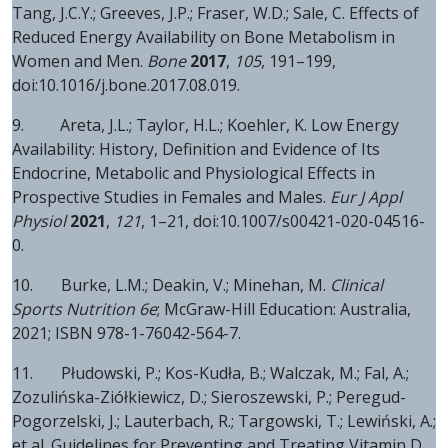
Tang, J.C.Y.; Greeves, J.P.; Fraser, W.D.; Sale, C. Effects of
Reduced Energy Availability on Bone Metabolism in
Women and Men.
Bone
2017
,
105
, 191–199,
doi:10.1016/j.bone.2017.08.019.
9. Areta, J.L.; Taylor, H.L.; Koehler, K. Low Energy
Availability: History, Definition and Evidence of Its
Endocrine, Metabolic and Physiological Effects in
Prospective Studies in Females and Males.
Eur J Appl
Physiol
2021
,
121
, 1–21, doi:10.1007/s00421-020-04516-
0.
10. Burke, L.M.; Deakin, V.; Minehan, M.
Clinical
Sports Nutrition 6e
; McGraw-Hill Education: Australia,
2021; ISBN 978-1-76042-564-7.
11. Płudowski, P.; Kos-Kudła, B.; Walczak, M.; Fal, A.;
Zozulińska-Ziółkiewicz, D.; Sieroszewski, P.; Peregud-
Pogorzelski, J.; Lauterbach, R.; Targowski, T.; Lewiński, A.;
et al. Guidelines for Preventing and Treating Vitamin D