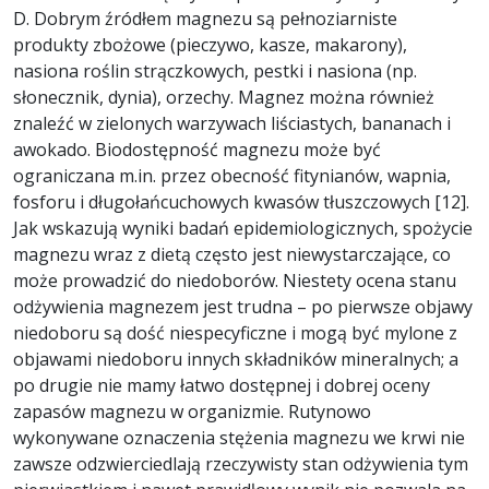
D. Dobrym źródłem magnezu są pełnoziarniste
produkty zbożowe (pieczywo, kasze, makarony),
nasiona roślin strączkowych, pestki i nasiona (np.
słonecznik, dynia), orzechy. Magnez można również
znaleźć w zielonych warzywach liściastych, bananach i
awokado. Biodostępność magnezu może być
ograniczana m.in. przez obecność fitynianów, wapnia,
fosforu i długołańcuchowych kwasów tłuszczowych [12].
Jak wskazują wyniki badań epidemiologicznych, spożycie
magnezu wraz z dietą często jest niewystarczające, co
może prowadzić do niedoborów. Niestety ocena stanu
odżywienia magnezem jest trudna – po pierwsze objawy
niedoboru są dość niespecyficzne i mogą być mylone z
objawami niedoboru innych składników mineralnych; a
po drugie nie mamy łatwo dostępnej i dobrej oceny
zapasów magnezu w organizmie. Rutynowo
wykonywane oznaczenia stężenia magnezu we krwi nie
zawsze odzwierciedlają rzeczywisty stan odżywienia tym