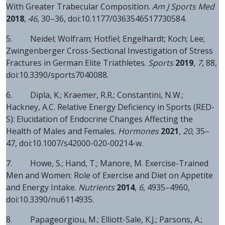
With Greater Trabecular Composition.
Am J Sports Med
2018
,
46
, 30–36, doi:10.1177/0363546517730584.
5. Neidel; Wolfram; Hotfiel; Engelhardt; Koch; Lee;
Zwingenberger Cross-Sectional Investigation of Stress
Fractures in German Elite Triathletes.
Sports
2019
,
7
, 88,
doi:10.3390/sports7040088.
6. Dipla, K.; Kraemer, R.R.; Constantini, N.W.;
Hackney, A.C. Relative Energy Deficiency in Sports (RED-
S): Elucidation of Endocrine Changes Affecting the
Health of Males and Females.
Hormones
2021
,
20
, 35–
47, doi:10.1007/s42000-020-00214-w.
7. Howe, S.; Hand, T.; Manore, M. Exercise-Trained
Men and Women: Role of Exercise and Diet on Appetite
and Energy Intake.
Nutrients
2014
,
6
, 4935–4960,
doi:10.3390/nu6114935.
8. Papageorgiou, M.; Elliott-Sale, K.J.; Parsons, A.;