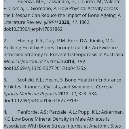
1. Faienza, M.F.; Lassandro, G.; Chiarito, M.; Valente,
F.; Ciaccia, L.; Giordano, P. How Physical Activity across
the Lifespan Can Reduce the Impact of Bone Ageing: A
Literature Review.
IJERPH
2020
,
17
, 1862,
doi:10.3390/ijerph17061862.
2. Ebeling, P.R.; Daly, R.M.; Kerr, D.A.; Kimlin, M.G.
Building Healthy Bones throughout Life: An Evidence‐
informed Strategy to Prevent Osteoporosis in Australia.
Medical Journal of Australia
2013
,
199
,
doi:10.5694/j.1326-5377.2013.tb04225.x.
3. Scofield, K.L.; Hecht, S. Bone Health in Endurance
Athletes: Runners, Cyclists, and Swimmers.
Current
Sports Medicine Reports
2012
,
11
, 328–334,
doi:10.1249/JSR.0b013e3182779193.
4. Tenforde, A.S.; Parziale, A.L.; Popp, K.L.; Ackerman,
K.E. Low Bone Mineral Density in Male Athletes Is
Associated With Bone Stress Injuries at Anatomic Sites