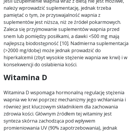
Jeśli uzupełnienie wapnia wraz z dietą nie jest możliwe,
należy wprowadzić suplementację, jednak trzeba
pamiętać o tym, że przyswajalność wapnia z
suplementów jest niższa, niż ze źródeł pokarmowych.
Zaleca się przyjmowanie suplementów wapnia przed
snem lub pomiędzy posiłkami, a dawki <500 mg mają
najlepszą biodostępność [10]. Nadmierna suplementacja
(>2000 mg/dobę) może jednak prowadzić do
hiperkalcemii (zbyt wysokie stężenie wapnia we krwi) i w
konsekwencji do osłabienia kości.
Witamina D
Witamina D wspomaga hormonalną regulację stężenia
wapnia we krwi poprzez mechanizmy jego wchłaniania i
również jest kluczowym składnikiem dla zachowania
zdrowia kości. Głównym źródłem tej witaminy jest
synteza skórna zachodząca pod wpływem
promieniowania UV (90% zapotrzebowania), jednak