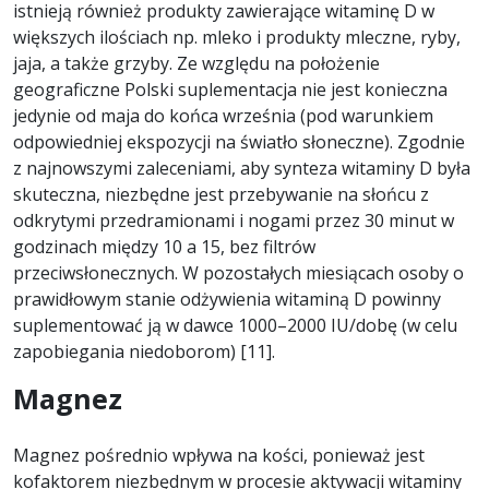
istnieją również produkty zawierające witaminę D w
większych ilościach np. mleko i produkty mleczne, ryby,
jaja, a także grzyby. Ze względu na położenie
geograficzne Polski suplementacja nie jest konieczna
jedynie od maja do końca września (pod warunkiem
odpowiedniej ekspozycji na światło słoneczne). Zgodnie
z najnowszymi zaleceniami, aby synteza witaminy D była
skuteczna, niezbędne jest przebywanie na słońcu z
odkrytymi przedramionami i nogami przez 30 minut w
godzinach między 10 a 15, bez filtrów
przeciwsłonecznych. W pozostałych miesiącach osoby o
prawidłowym stanie odżywienia witaminą D powinny
suplementować ją w dawce 1000–2000 IU/dobę (w celu
zapobiegania niedoborom) [11].
Magnez
Magnez pośrednio wpływa na kości, ponieważ jest
kofaktorem niezbędnym w procesie aktywacji witaminy