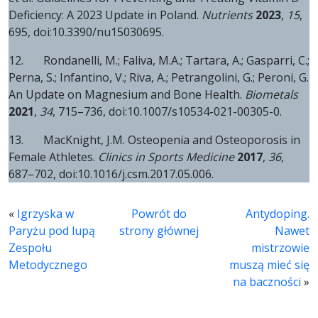
Deficiency: A 2023 Update in Poland.
Nutrients
2023
,
15
,
695, doi:10.3390/nu15030695.
12. Rondanelli, M.; Faliva, M.A.; Tartara, A.; Gasparri, C.;
Perna, S.; Infantino, V.; Riva, A.; Petrangolini, G.; Peroni, G.
An Update on Magnesium and Bone Health.
Biometals
2021
,
34
, 715–736, doi:10.1007/s10534-021-00305-0.
13. MacKnight, J.M. Osteopenia and Osteoporosis in
Female Athletes.
Clinics in Sports Medicine
2017
,
36
,
687–702, doi:10.1016/j.csm.2017.05.006.
«
Igrzyska w
Powrót do
Antydoping.
Paryżu pod lupą
strony głównej
Nawet
Zespołu
mistrzowie
Metodycznego
muszą mieć się
na baczności
»