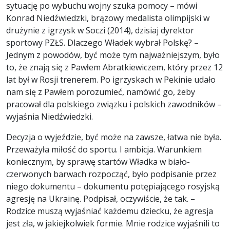
sytuację po wybuchu wojny szuka pomocy – mówi
Konrad Niedźwiedzki, brązowy medalista olimpijski w
drużynie z igrzysk w Soczi (2014), dzisiaj dyrektor
sportowy PZŁS. Dlaczego Władek wybrał Polskę? –
Jednym z powodów, być może tym najważniejszym, było
to, że znają się z Pawłem Abratkiewiczem, który przez 12
lat był w Rosji trenerem. Po igrzyskach w Pekinie udało
nam się z Pawłem porozumieć, namówić go, żeby
pracował dla polskiego związku i polskich zawodników –
wyjaśnia Niedźwiedzki.
Decyzja o wyjeździe, być może na zawsze, łatwa nie była.
Przeważyła miłość do sportu. I ambicja. Warunkiem
koniecznym, by sprawę startów Władka w biało-
czerwonych barwach rozpocząć, było podpisanie przez
niego dokumentu – dokumentu potępiającego rosyjską
agresję na Ukrainę. Podpisał, oczywiście, że tak. –
Rodzice muszą wyjaśniać każdemu dziecku, że agresja
jest zła, w jakiejkolwiek formie. Mnie rodzice wyjaśnili to