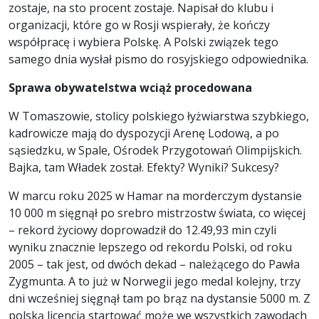
zostaje, na sto procent zostaje. Napisał do klubu i
organizacji, które go w Rosji wspierały, że kończy
współpracę i wybiera Polskę. A Polski związek tego
samego dnia wysłał pismo do rosyjskiego odpowiednika.
Sprawa obywatelstwa wciąż procedowana
W Tomaszowie, stolicy polskiego łyżwiarstwa szybkiego,
kadrowicze mają do dyspozycji Arenę Lodową, a po
sąsiedzku, w Spale, Ośrodek Przygotowań Olimpijskich.
Bajka, tam Władek został. Efekty? Wyniki? Sukcesy?
W marcu roku 2025 w Hamar na morderczym dystansie
10 000 m sięgnął po srebro mistrzostw świata, co więcej
– rekord życiowy doprowadził do 12.49,93 min czyli
wyniku znacznie lepszego od rekordu Polski, od roku
2005 – tak jest, od dwóch dekad – należącego do Pawła
Zygmunta. A to już w Norwegii jego medal kolejny, trzy
dni wcześniej sięgnął tam po brąz na dystansie 5000 m. Z
polską licencją startować może we wszystkich zawodach