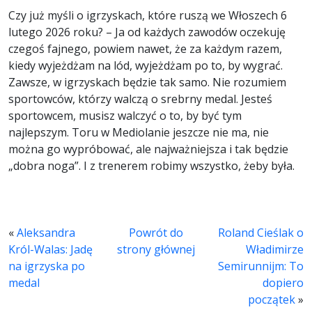
Czy już myśli o igrzyskach, które ruszą we Włoszech 6
lutego 2026 roku? – Ja od każdych zawodów oczekuję
czegoś fajnego, powiem nawet, że za każdym razem,
kiedy wyjeżdżam na lód, wyjeżdżam po to, by wygrać.
Zawsze, w igrzyskach będzie tak samo. Nie rozumiem
sportowców, którzy walczą o srebrny medal. Jesteś
sportowcem, musisz walczyć o to, by być tym
najlepszym. Toru w Mediolanie jeszcze nie ma, nie
można go wypróbować, ale najważniejsza i tak będzie
„dobra noga”. I z trenerem robimy wszystko, żeby była.
«
Aleksandra
Powrót do
Roland Cieślak o
Król-Walas: Jadę
strony głównej
Władimirze
na igrzyska po
Semirunnijm: To
medal
dopiero
początek
»