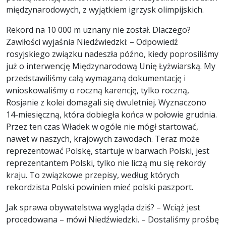
międzynarodowych, z wyjątkiem igrzysk olimpijskich.
Rekord na 10 000 m uznany nie został. Dlaczego?
Zawiłości wyjaśnia Niedźwiedzki: – Odpowiedź
rosyjskiego związku nadeszła późno, kiedy poprosiliśmy
już o interwencję Międzynarodową Unię Łyżwiarską. My
przedstawiliśmy całą wymaganą dokumentację i
wnioskowaliśmy o roczną karencję, tylko roczną,
Rosjanie z kolei domagali się dwuletniej. Wyznaczono
14-miesięczną, która dobiegła końca w połowie grudnia.
Przez ten czas Władek w ogóle nie mógł startować,
nawet w naszych, krajowych zawodach. Teraz może
reprezentować Polskę, startuje w barwach Polski, jest
reprezentantem Polski, tylko nie liczą mu się rekordy
kraju. To związkowe przepisy, według których
rekordzista Polski powinien mieć polski paszport.
Jak sprawa obywatelstwa wygląda dziś? – Wciąż jest
procedowana – mówi Niedźwiedzki. – Dostaliśmy prośbę