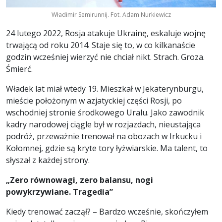
Władimir Semirunnij. Fot. Adam Nurkiewicz
24 lutego 2022, Rosja atakuje Ukrainę, eskaluje wojnę
trwającą od roku 2014. Staje się to, w co kilkanaście
godzin wcześniej wierzyć nie chciał nikt. Strach. Groza.
Śmierć.
Władek lat miał wtedy 19. Mieszkał w Jekaterynburgu,
mieście położonym w azjatyckiej części Rosji, po
wschodniej stronie środkowego Uralu. Jako zawodnik
kadry narodowej ciągle był w rozjazdach, nieustająca
podróż, przeważnie trenował na obozach w Irkucku i
Kołomnej, gdzie są kryte tory łyżwiarskie. Ma talent, to
słyszał z każdej strony.
„Zero równowagi, zero balansu, nogi
powykrzywiane. Tragedia”
Kiedy trenować zaczął? – Bardzo wcześnie, skończyłem