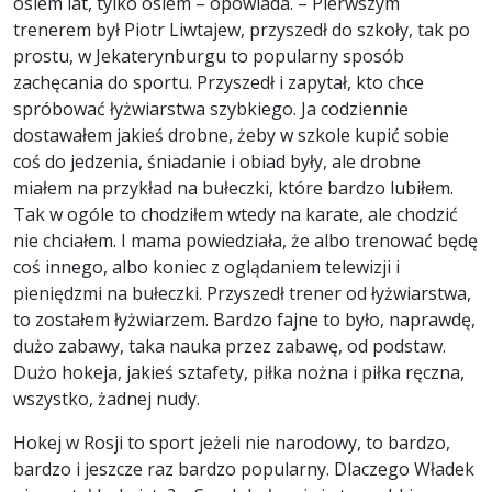
osiem lat, tylko osiem – opowiada. – Pierwszym
trenerem był Piotr Liwtajew, przyszedł do szkoły, tak po
prostu, w Jekaterynburgu to popularny sposób
zachęcania do sportu. Przyszedł i zapytał, kto chce
spróbować łyżwiarstwa szybkiego. Ja codziennie
dostawałem jakieś drobne, żeby w szkole kupić sobie
coś do jedzenia, śniadanie i obiad były, ale drobne
miałem na przykład na bułeczki, które bardzo lubiłem.
Tak w ogóle to chodziłem wtedy na karate, ale chodzić
nie chciałem. I mama powiedziała, że albo trenować będę
coś innego, albo koniec z oglądaniem telewizji i
pieniędzmi na bułeczki. Przyszedł trener od łyżwiarstwa,
to zostałem łyżwiarzem. Bardzo fajne to było, naprawdę,
dużo zabawy, taka nauka przez zabawę, od podstaw.
Dużo hokeja, jakieś sztafety, piłka nożna i piłka ręczna,
wszystko, żadnej nudy.
Hokej w Rosji to sport jeżeli nie narodowy, to bardzo,
bardzo i jeszcze raz bardzo popularny. Dlaczego Władek