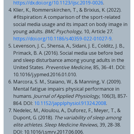
https://dx.doi.org/10.1123/ijsc.2019-0026
.
Klier, K., Rommerskirchen, T., & Brixius, K. (2022).
#fitspiration: A comparison of the sport-related
social media usage and its impact on body image in
young adults.
BMC Psychology
, 10, Article 27.
https://doi.org/10.1186/s40359-022-01027-9
.
Levenson, J. C., Shensa, A., Sidani, J. E., Colditz, J. B.,
Primack, B. A. (2016). Social media use before bed
and sleep disturbance among young adults in the
United States.
Preventive Medicine
, 85, 36-41. DOI:
10.1016/j.ypmed.2016.01.010.
Marcora, S. M., Staiano, W., & Manning, V. (2009).
Mental fatigue impairs physical performance in
humans.
Journal of Applied Physiology
, 106(3), 857-
864. DOI:
10.1152/japplphysiol.91324.2008
.
Nedelec, M., Aloulou, A., Duforez, F., Meyer, T., &
Dupont, G. (2018).
The variability of sleep among
elite athletes
.
Sleep Medicine Reviews
, 39, 28-38.
DOI: 10.1016/j.smrv.2017.06.006.