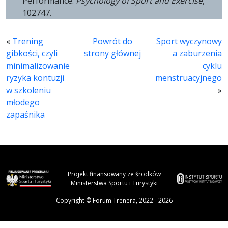
Performance.
Psychology of Sport and Exercise
,
102747.
«
Trening
Powrót do
Sport wyczynowy
gibkości, czyli
strony głównej
a zaburzenia
minimalizowanie
cyklu
ryzyka kontuzji
menstruacyjnego
w szkoleniu
»
młodego
zapaśnika
Projekt finansowany ze środków
Ministerstwa Sportu i Turystyki
Copyright © Forum Trenera, 2022 - 2026