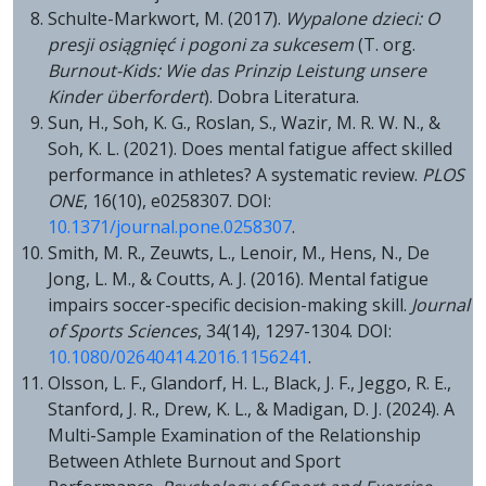
Schulte-Markwort, M. (2017).
Wypalone dzieci: O
presji osiągnięć i pogoni za sukcesem
(T. org.
Burnout-Kids: Wie das Prinzip Leistung unsere
Kinder überfordert
). Dobra Literatura.
Sun, H., Soh, K. G., Roslan, S., Wazir, M. R. W. N., &
Soh, K. L. (2021). Does mental fatigue affect skilled
performance in athletes? A systematic review.
PLOS
ONE
, 16(10), e0258307. DOI:
10.1371/journal.pone.0258307
.
Smith, M. R., Zeuwts, L., Lenoir, M., Hens, N., De
Jong, L. M., & Coutts, A. J. (2016). Mental fatigue
impairs soccer-specific decision-making skill.
Journal
of Sports Sciences
, 34(14), 1297-1304. DOI:
10.1080/02640414.2016.1156241
.
Olsson, L. F., Glandorf, H. L., Black, J. F., Jeggo, R. E.,
Stanford, J. R., Drew, K. L., & Madigan, D. J. (2024). A
Multi-Sample Examination of the Relationship
Between Athlete Burnout and Sport