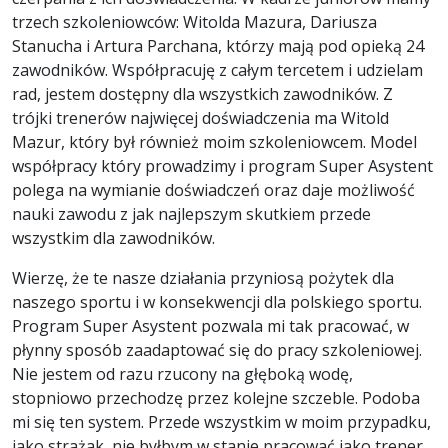
trzech szkoleniowców: Witolda Mazura, Dariusza
Stanucha i Artura Parchana, którzy mają pod opieką 24
zawodników. Współpracuję z całym tercetem i udzielam
rad, jestem dostępny dla wszystkich zawodników. Z
trójki trenerów najwięcej doświadczenia ma Witold
Mazur, który był również moim szkoleniowcem. Model
współpracy który prowadzimy i program Super Asystent
polega na wymianie doświadczeń oraz daje możliwość
nauki zawodu z jak najlepszym skutkiem przede
wszystkim dla zawodników.
Wierzę, że te nasze działania przyniosą pożytek dla
naszego sportu i w konsekwencji dla polskiego sportu.
Program Super Asystent pozwala mi tak pracować, w
płynny sposób zaadaptować się do pracy szkoleniowej.
Nie jestem od razu rzucony na głęboką wodę,
stopniowo przechodzę przez kolejne szczeble. Podoba
mi się ten system. Przede wszystkim w moim przypadku,
jako strażak, nie byłbym w stanie pracować jako trener