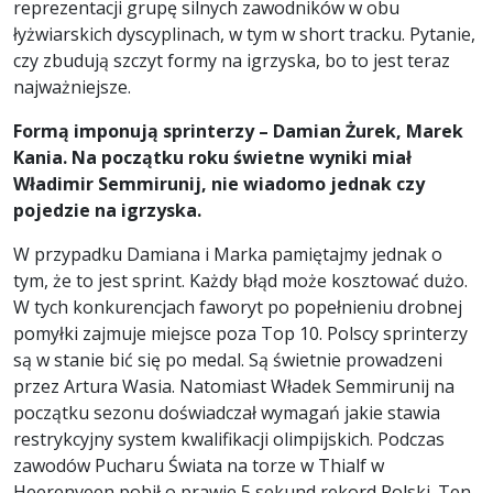
reprezentacji grupę silnych zawodników w obu
łyżwiarskich dyscyplinach, w tym w short tracku. Pytanie,
czy zbudują szczyt formy na igrzyska, bo to jest teraz
najważniejsze.
Formą imponują sprinterzy – Damian Żurek, Marek
Kania. Na początku roku świetne wyniki miał
Władimir Semmirunij, nie wiadomo jednak czy
pojedzie na igrzyska.
W przypadku Damiana i Marka pamiętajmy jednak o
tym, że to jest sprint. Każdy błąd może kosztować dużo.
W tych konkurencjach faworyt po popełnieniu drobnej
pomyłki zajmuje miejsce poza Top 10. Polscy sprinterzy
są w stanie bić się po medal. Są świetnie prowadzeni
przez Artura Wasia. Natomiast Władek Semmirunij na
początku sezonu doświadczał wymagań jakie stawia
restrykcyjny system kwalifikacji olimpijskich. Podczas
zawodów Pucharu Świata na torze w Thialf w
Heerenveen pobił o prawie 5 sekund rekord Polski. Ten