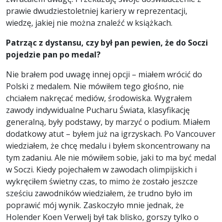
prawie dwudziestoletniej kariery w reprezentacji,
wiedzę, jakiej nie można znaleźć w książkach.
Patrząc z dystansu, czy był pan pewien, że do Soczi
pojedzie pan po medal?
Nie brałem pod uwagę innej opcji – miałem wrócić do
Polski z medalem. Nie mówiłem tego głośno, nie
chciałem nakręcać mediów, środowiska. Wygrałem
zawody indywidualne Pucharu Świata, klasyfikację
generalną, były podstawy, by marzyć o podium. Miałem
dodatkowy atut – byłem już na igrzyskach. Po Vancouver
wiedziałem, że chcę medalu i byłem skoncentrowany na
tym zadaniu. Ale nie mówiłem sobie, jaki to ma być medal
w Soczi. Kiedy pojechałem w zawodach olimpijskich i
wykręciłem świetny czas, to mimo że zostało jeszcze
sześciu zawodników wiedziałem, że trudno było im
poprawić mój wynik. Zaskoczyło mnie jednak, że
Holender Koen Verwelj był tak blisko, gorszy tylko o