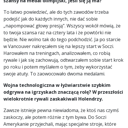
szansy na medal olimpijski, jeśli się ją ma?
To łatwo powiedzieć, ale do tych zawodów trzeba
podejść jak do każdych innych, nie dać sobie
„napompować głowy presją”. Wszyscy wokół mówią, że
to twoja szansa raz na cztery lata i że powtórki nie
będzie. Nie wolno tak do tego podchodzić. Ja po starcie
w Vancouver nakręcałem się na lepszy start w Soczi.
Harowałem na treningach, analizowałem, co robią
rywale i jak się zachowują, odtwarzałem sobie start krok
po roku i potem myślałem o tym, żeby wykorzystać
swoje atuty. To zaowocowało dwoma medalami.
Wojna technologiczna w łyżwiarstwie szybkim
odgrywa na igrzyskach znaczącą rolę? W przeszłości
wielokrotnie rywali zaskakiwali Holendrzy.
Zawsze istnieje pewna niewiadoma, że ktoś nas czymś
zaskoczy, ale potem różnie z tym bywa. Do Soczi
Amerykanie przyjechali, mając specjalne stroje, które