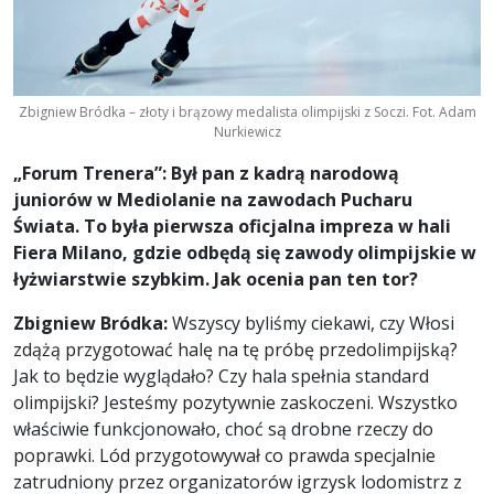
Zbigniew Bródka – złoty i brązowy medalista olimpijski z Soczi. Fot. Adam
Nurkiewicz
„Forum Trenera”: Był pan z kadrą narodową
juniorów w Mediolanie na zawodach Pucharu
Świata. To była pierwsza oficjalna impreza w hali
Fiera Milano, gdzie odbędą się zawody olimpijskie w
łyżwiarstwie szybkim. Jak ocenia pan ten tor?
Zbigniew Bródka:
Wszyscy byliśmy ciekawi, czy Włosi
zdążą przygotować halę na tę próbę przedolimpijską?
Jak to będzie wyglądało? Czy hala spełnia standard
olimpijski? Jesteśmy pozytywnie zaskoczeni. Wszystko
właściwie funkcjonowało, choć są drobne rzeczy do
poprawki. Lód przygotowywał co prawda specjalnie
zatrudniony przez organizatorów igrzysk lodomistrz z