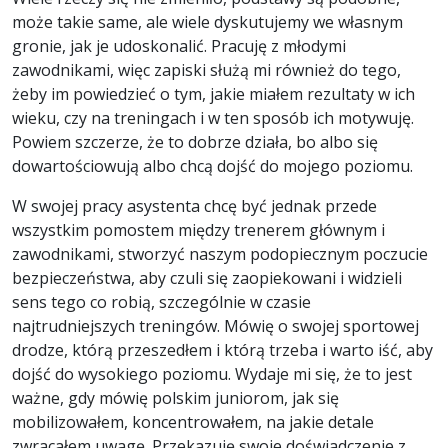
może takie same, ale wiele dyskutujemy we własnym
gronie, jak je udoskonalić. Pracuję z młodymi
zawodnikami, więc zapiski służą mi również do tego,
żeby im powiedzieć o tym, jakie miałem rezultaty w ich
wieku, czy na treningach i w ten sposób ich motywuję.
Powiem szczerze, że to dobrze działa, bo albo się
dowartościowują albo chcą dojść do mojego poziomu.
W swojej pracy asystenta chcę być jednak przede
wszystkim pomostem między trenerem głównym i
zawodnikami, stworzyć naszym podopiecznym poczucie
bezpieczeństwa, aby czuli się zaopiekowani i widzieli
sens tego co robią, szczególnie w czasie
najtrudniejszych treningów. Mówię o swojej sportowej
drodze, którą przeszedłem i którą trzeba i warto iść, aby
dojść do wysokiego poziomu. Wydaje mi się, że to jest
ważne, gdy mówię polskim juniorom, jak się
mobilizowałem, koncentrowałem, na jakie detale
zwracałem uwagę. Przekazuję swoje doświadczenie z