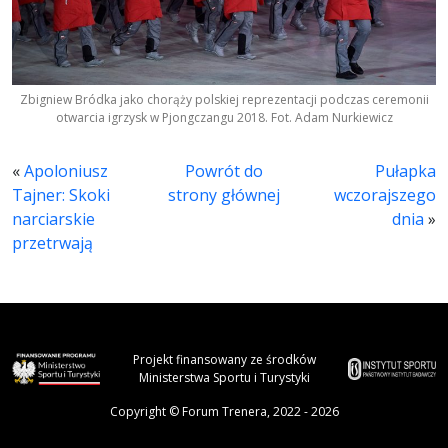
Zbigniew Bródka jako chorąży polskiej reprezentacji podczas ceremonii
otwarcia igrzysk w Pjongczangu 2018. Fot. Adam Nurkiewicz
«
Apoloniusz
Powrót do
Pułapka
Tajner: Skoki
strony głównej
wczorajszego
narciarskie
dnia
»
przetrwają
Projekt finansowany ze środków
Ministerstwa Sportu i Turystyki
Copyright © Forum Trenera, 2022 - 2026