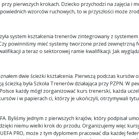
przy pierwszych krokach. Dziecko przychodzi na zajęcia i mus
odpowiednich wzorców ruchowych, to w przyszłości może zrod
rzyła system kształcenia trenerów zintegrowany z systemem 
 Czy powinniśmy mieć systemy tworzone przed zewnętrzną fe
alifikacji a teraz o sektorowej ramie kwalifikacji. Jak wyg
Poznałem dwie ścieżki kształcenia. Pierwszą podczas kurs
gą ścieżką była Szkoła Trenerów działająca przy PZPN. W 
 W Polsce każdy mógł zorganizować kurs trenerski, każda ucz
kursów i w papierach ci, którzy je ukończyli, otrzymywali t
A. Byliśmy jednym z pierwszych krajów, który podpisał umow
y dzięki niemu wielki krok do przodu. Organizujemy więc kurs
EFA PRO, może z tym dyplomem pracować dla każdej federac