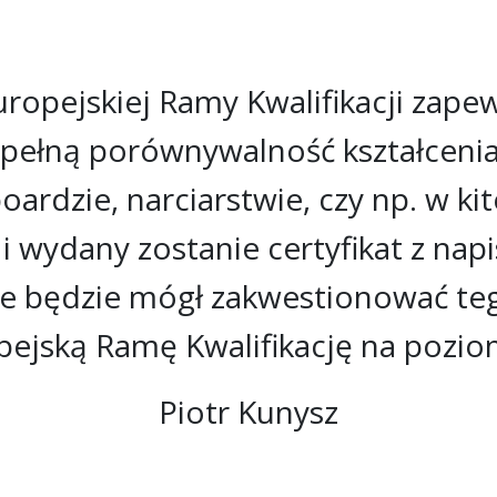
ropejskiej Ramy Kwalifikacji zap
pełną porównywalność kształcenia. D
ardzie, narciarstwie, czy np. w ki
i wydany zostanie certyfikat z nap
ie będzie mógł zakwestionować teg
pejską Ramę Kwalifikację na poziom
Piotr Kunysz