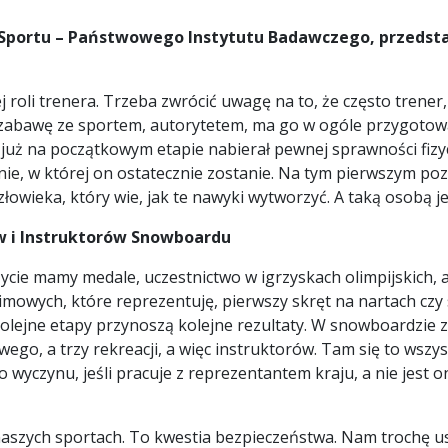
u Sportu – Państwowego Instytutu Badawczego, przeds
oli trenera. Trzeba zwrócić uwagę na to, że często trener, c
ją zabawę ze sportem, autorytetem, ma go w ogóle przygotow
k już na początkowym etapie nabierał pewnej sprawności fizy
ie, w której on ostatecznie zostanie. Na tym pierwszym p
człowieka, który wie, jak te nawyki wytworzyć. A taką osobą 
w i Instruktorów Snowboardu
cie mamy medale, uczestnictwo w igrzyskach olimpijskich, 
mowych, które reprezentuję, pierwszy skręt na nartach czy
jne etapy przynoszą kolejne rezultaty. W snowboardzie zgło
ego, a trzy rekreacji, a więc instruktorów. Tam się to wsz
wyczynu, jeśli pracuje z reprezentantem kraju, a nie jest o
aszych sportach. To kwestia bezpieczeństwa. Nam trochę us