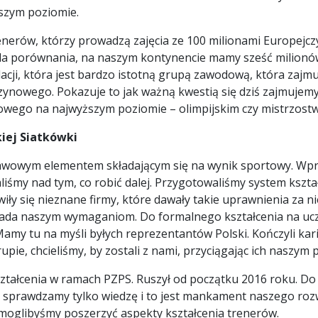
szym poziomie.
renerów, którzy prowadzą zajęcia ze 100 milionami Europej
la porównania, na naszym kontynencie mamy sześć milionów 
lacji, która jest bardzo istotną grupą zawodową, która zajm
nowego. Pokazuje to jak ważną kwestią się dziś zajmujemy, 
towego na najwyższym poziomie – olimpijskim czy mistrzostw
kiej Siatkówki
tawowym elementem składającym się na wynik sportowy. Wp
liśmy nad tym, co robić dalej. Przygotowaliśmy system kszta
ły się nieznane firmy, które dawały takie uprawnienia za nie
iada naszym wymaganiom. Do formalnego kształcenia na ucz
 tu na myśli byłych reprezentantów Polski. Kończyli kariery,
upie, chcieliśmy, by zostali z nami, przyciągając ich naszym
ztałcenia w ramach PZPS. Ruszył od początku 2016 roku. D
ie sprawdzamy tylko wiedzę i to jest mankament naszego roz
 moglibyśmy poszerzyć aspekty kształcenia trenerów.