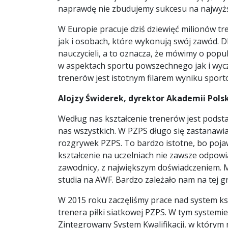
naprawdę nie zbudujemy sukcesu na najwyż
W Europie pracuje dziś dziewięć milionów t
jak i osobach, które wykonują swój zawód. D
nauczycieli, a to oznacza, że mówimy o popu
w aspektach sportu powszechnego jak i wyczy
trenerów jest istotnym filarem wyniku spor
Alojzy Świderek, dyrektor Akademii Pols
Według nas kształcenie trenerów jest pods
nas wszystkich. W PZPS długo się zastanawia
rozgrywek PZPS. To bardzo istotne, bo pojawi
kształcenie na uczelniach nie zawsze odpow
zawodnicy, z największym doświadczeniem. Mamy
studia na AWF. Bardzo zależało nam na tej gr
W 2015 roku zaczęliśmy prace nad system ks
trenera piłki siatkowej PZPS. W tym system
Zintegrowany System Kwalifikacji, w którym