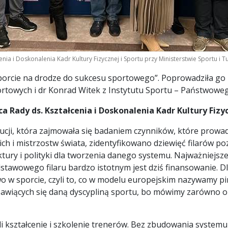
nia i Doskonalenia Kadr Kultury Fizycznej i Sportu przy Ministerstwie Sportu i Tu
sporcie na drodze do sukcesu sportowego”. Poprowadziła go p
portowych i dr Konrad Witek z Instytutu Sportu – Państwowe
ca Rady ds. Kształcenia i Doskonalenia Kadr Kultury Fizy
tucji, która zajmowała się badaniem czynników, które pro
ich i mistrzostw świata, zidentyfikowano dziewięć filarów po
tury i polityki dla tworzenia danego systemu. Najważniejsz
stawowego filaru bardzo istotnym jest dziś finansowanie. 
wo w sporcie, czyli to, co w modelu europejskim nazywamy pi
bawiących się daną dyscypliną sportu, bo mówimy zarówno o
czyli kształcenie i szkolenie trenerów. Bez zbudowania system