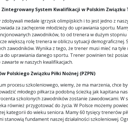
a Zintegrowany System Kwalifikacji w Polskim Związku
zdobywali medale igrzysk olimpijskich i to jest jedno z nas
powiada za zachęcenie młodzieży do uprawiania sportu. Mam
icencjonowanych zawodników, to od trenera w dużym stopniu 
cze większą rolę trenera w obliczu sytuacji demograficznej.
ch zawodników. Wynika z tego, że trener musi mieć na tyle 
ica do uprawiania danego sportu. Trener powinien też posia
zawarte w naszych kwalifikacjach.
w Polskiego Związku Piłki Nożnej (PZPN)
trum procesu szkoleniowego, wiemy, że ma marzenia, chce 
rowadzić młodego piłkarza podobną ścieżką jak kapitana nasz
 procenta szkolonych zawodników zostanie zawodowcami. W szk
wieka również przygotować do życia. W Polsce możemy powied
 kategorii do wieku seniora. Mamy 60 tysięcy trenerów piłk
 Oni stanowią fundament naszej działalności szkoleniowej. 