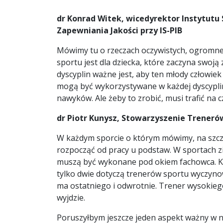
dr Konrad Witek, wicedyrektor Instytut
Zapewniania Jakości przy IS-PIB
Mówimy tu o rzeczach oczywistych, ogromnej r
sportu jest dla dziecka, które zaczyna swo
dyscyplin ważne jest, aby ten młody człowie
mogą być wykorzystywane w każdej dyscyplin
nawyków. Ale żeby to zrobić, musi trafić na 
dr Piotr Kunysz, Stowarzyszenie Treneró
W każdym sporcie o którym mówimy, na szczy
rozpocząć od pracy u podstaw. W sportach zi
muszą być wykonane pod okiem fachowca. Kole
tylko dwie dotyczą trenerów sportu wyczynow
ma ostatniego i odwrotnie. Trener wysokiego 
wyjdzie.
Poruszyłbym jeszcze jeden aspekt ważny w n