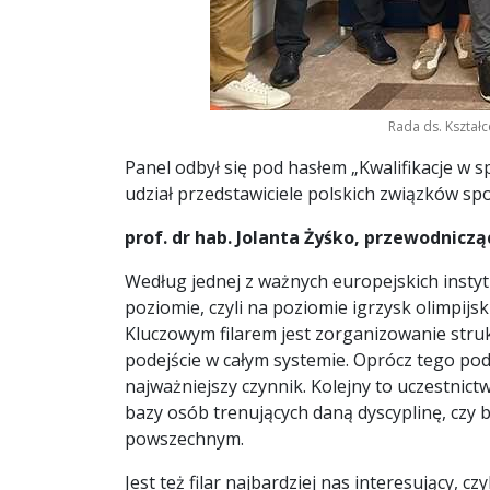
Rada ds. Kształce
Panel odbył się pod hasłem „Kwalifikacje w 
udział przedstawiciele polskich związków s
prof. dr hab. Jolanta Żyśko, przewodniczą
Według jednej z ważnych europejskich insty
poziomie, czyli na poziomie igrzysk olimpijsk
Kluczowym filarem jest zorganizowanie struk
podejście w całym systemie. Oprócz tego pod
najważniejszy czynnik. Kolejny to uczestnict
bazy osób trenujących daną dyscyplinę, czy 
powszechnym.
Jest też filar najbardziej nas interesujący, 