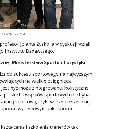
rystyki. Fot. MSiT
rofesor Jolanta Żyśko, a w dyskusji wzięli
go Instytutu Badawczego.
cznej Ministerstwa Sportu i Turystyki
wadzą do sukcesu sportowego na najwyższym
zwalających na wielkie osiągnięcia.
e jest być może zintegrowane, holistyczne
Dla polskich związków sportowych to chyba
ramidą sportową, czyli tworzenie szerokiej
 sporcie wyczynowym, jak i sporcie
u kształcenia i szkolenia trenerów tak