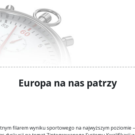
Europa na nas patrzy
totnym filarem wyniku sportowego na najwyższym poziomie – 
 dyskusji na temat Zintegrowanego Systemu Kwalifikacji w