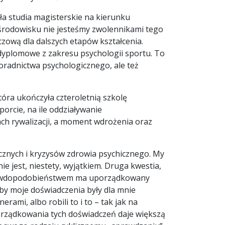
ła studia magisterskie na kierunku
W środowisku nie jesteśmy zwolennikami tego
zową dla dalszych etapów kształcenia.
odyplomowe z zakresu psychologii sportu. To
oradnictwa psychologicznego, ale też
óra ukończyła czteroletnią szkolę
orcie, na ile oddziaływanie
h rywalizacji, a moment wdrożenia oraz
icznych i kryzysów zdrowia psychicznego. My
e jest, niestety, wyjątkiem. Druga kwestia,
 prawdopodobieństwem ma uporządkowany
eby moje doświadczenia były dla mnie
ami, albo robili to i to – tak jak na
porządkowania tych doświadczeń daje większą