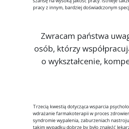
szansę na wysoką jakość pracy. Istnieje ta
pracy z innym, bardziej doświadczonym spec
Zwracam państwa uwagę
osób, którzy współpracu
o wykształcenie, kompet
Trzecią kwestią dotycząca wsparcia psycholog
wdrażanie farmakoterapii w proces zdrowieni
syndromie wypalenia, zaburzeniach nastroju (
takim wypadku dobrze by było znaleźć lekar