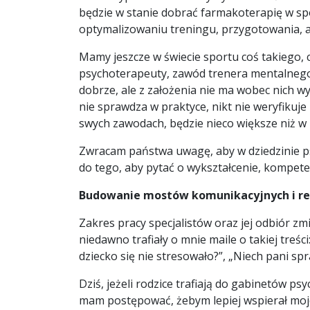
będzie w stanie dobrać farmakoterapię w sp
optymalizowaniu treningu, przygotowania, a 
Mamy jeszcze w świecie sportu coś takiego, 
psychoterapeuty, zawód trenera mentalnego p
dobrze, ale z założenia nie ma wobec nich 
nie sprawdza w praktyce, nikt nie weryfikuj
swych zawodach, będzie nieco większe niż w
Zwracam państwa uwagę, aby w dziedzinie p
do tego, aby pytać o wykształcenie, kompete
Budowanie most
ó
w komunikacyjnych i re
Zakres pracy specjalistów oraz jej odbiór zm
niedawno trafiały o mnie maile o takiej treś
dziecko się nie stresowało?”, „Niech pani spr
Dziś, jeżeli rodzice trafiają do gabinetów ps
mam postępować, żebym lepiej wspierał moje