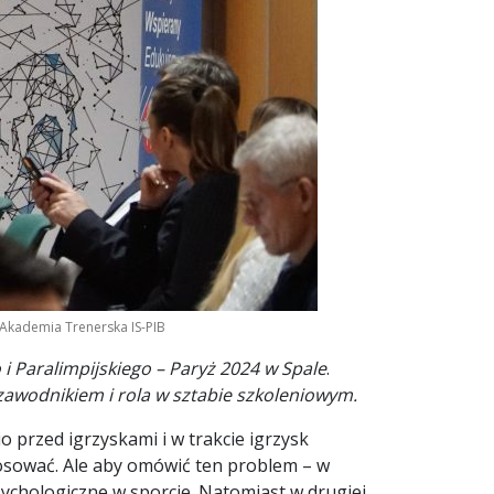
 Akademia Trenerska IS-PIB
 Paralimpijskiego – Paryż 2024 w Spale
.
zawodnikiem i rola w sztabie szkoleniowym.
 przed igrzyskami i w trakcie igrzysk
tosować. Ale aby omówić ten problem – w
sychologiczne w sporcie. Natomiast w drugiej