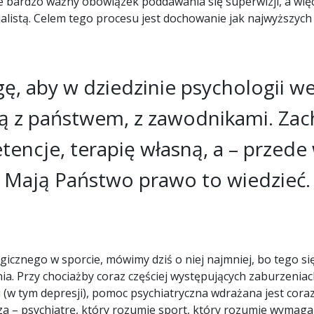
kże bardzo ważny obowiązek poddawania się superwizji, a wi
jalistą. Celem tego procesu jest dochowanie jak najwyższy
, aby w dziedzinie psychologii w
ją z państwem, z zawodnikami. Zac
encje, terapię własną, a – przede
Mają Państwo prawo to wiedzieć.
icznego w sporcie, mówimy dziś o niej najmniej, bo tego się
a. Przy chociażby coraz częściej występujących zaburzeniach
w tym depresji), pomoc psychiatryczna wdrażana jest coraz c
za – psychiatrę, który rozumie sport, który rozumie wymag