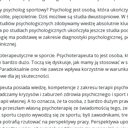
czy psycholog sportowy? Psycholog jest osobą, która ukończy
nolite, pięcioletnie. Dziś możliwe są studia dwustopniowe. 
studiów psychologicznych zdobywamy wiedzę absolutnie kluc
a po studiach psychologicznych ukończyła jeszcze studia p
ogię ma podstawę w zakresie diagnostyki psychologicznej, p
nicznej.
terapeutyczne w sporcie. Psychoterapeuta to jest osoba, kt
bardzo dużo. Toczą się dyskusje, jak mamy ją stosować w sp
Paradoksalnie ono nie zawsze wpływa korzystnie w warunkac
e dla jej skuteczności.
peuta posiada wiedzę, kompetencje z zakresu terapii psych
adczamy kryzysów i zaburzeń zdrowia psychicznego i sport ni
rapii własnej. A to oznacza, że ta osoba, z bardzo dużym
. Ja przeszłam własną psychoterapię ze świadomością tego, ż
sportu często wywodzą się ze sportu, byli zawodnikami, trener
nia potrafią rzutować na perspektywy pracy. Perspektywa u