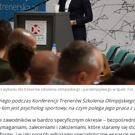
wykładu dla trenerów szkolenia olimpijskiego i paralimpijskiego w Spale. Fot.
o podczas Konferencji Trenerów Szkolenia Olimpijskiego i
 kim jest psycholog sportowy, na czym polega jego praca z 
e zawodników w bardzo specyficznym okresie – bezpośrednio
wymaganiami, zaleceniami i założeniami, które staramy się s
 formy, i w jaki sposób wdrażamy specjalistyczne wsparcie p