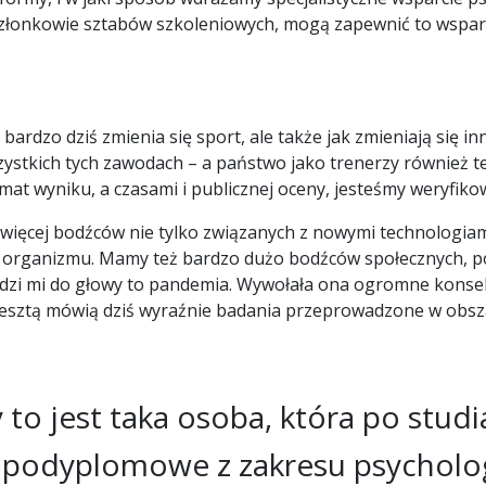
ni członkowie sztabów szkoleniowych, mogą zapewnić to wsp
ardzo dziś zmienia się sport, ale także jak zmieniają się inn
ystkich tych zawodach – a państwo jako trenerzy również t
at wyniku, a czasami i publicznej oceny, jesteśmy weryfiko
więcej bodźców nie tylko związanych z nowymi technologiam
organizmu. Mamy też bardzo dużo bodźców społecznych, po
dzi mi do głowy to pandemia. Wywołała ona ogromne konsek
resztą mówią dziś wyraźnie badania przeprowadzone w obs
 to jest taka osoba, która po stud
a podyplomowe z zakresu psychologi