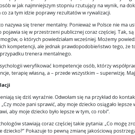
osób w jak najmniejszym stopniu rzutujący na wynik, na do
co za tym idzie poprawy rezultatów w rywalizacji.
co nazywa się trener mentalny. Ponieważ w Polsce nie ma u
ojawia się w przestrzeni publicznej coraz częściej. Tak, są
wymogów, o których powiedziałam wcześniej. Możemy powiedz
e ich kompetencji, ale jednak prawdopodobieństwo tego, że 
 przypadku trenera mentalnego.
sychologii weryfikować kompetencje osób, którzy współpra
ncje, terapię własną, a – przede wszystkim – superwizję. Ma
lacji
ieniają się dziś wyraźnie. Odwołam się na przykład do konta
ci: „Czy może pani sprawić, aby moje dziecko osiągało lepsze
awi, aby moje dziecko było lepsze w tym, co robi”.
ychologów stawiają coraz częściej takie pytania: „Co mogę zr
 dziecko?” Pokazuje to pewną zmianę jakościową postrzegan