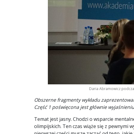
Daria Abramowicz podczas 
Obszerne fragmenty wykładu zaprezentowaneg
Część 1 poświęcona jest głównie wyjaśnieniu
Temat jest jasny. Chodzi o wsparcie mentaln
olimpijskich. Ten czas wiąże się z pewnymi 
pierwszej części muszę zacząć od tego, jakie