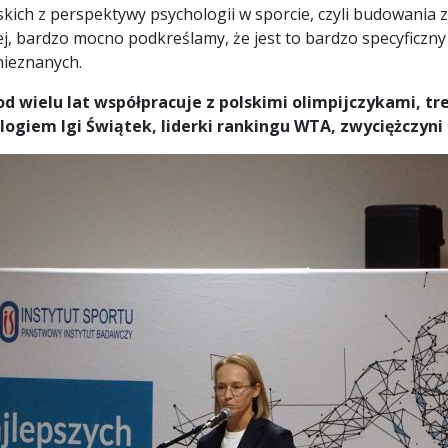
jskich z perspektywy psychologii w sporcie, czyli budowan
j, bardzo mocno podkreślamy, że jest to bardzo specyficzn
nieznanych.
d wielu lat współpracuje z polskimi olimpijczykami, t
logiem Igi Świątek, liderki rankingu WTA, zwyciężczyn