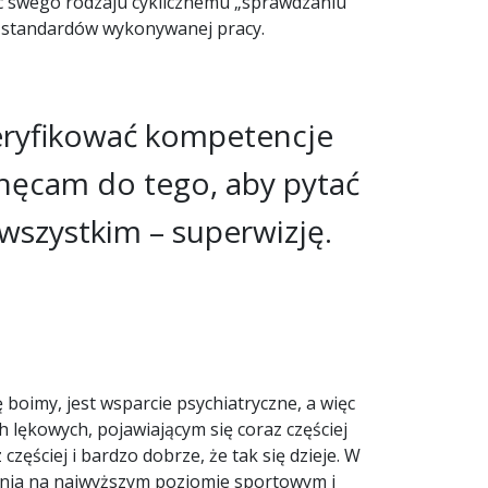
ęc swego rodzaju cyklicznemu „sprawdzaniu”
ch standardów wykonywanej pracy.
eryfikować kompetencje
hęcam do tego, aby pytać
 wszystkim – superwizję.
 boimy, jest wsparcie psychiatryczne, a więc
 lękowych, pojawiającym się coraz częściej
zęściej i bardzo dobrze, że tak się dzieje. W
ania na najwyższym poziomie sportowym i