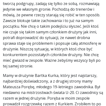
tworzą podgrupy, zadają się tylko ze sobą, rozmawiają
jedynie we własnym gronie. Pochodzą do trenerów i
mówią, że pewne rzeczy starają się robić w ten sposób.
Zawsze blokuje takie zachowania i to już na samym
początku. Nie chcę o takim podejściu słyszeć. Jeśli ktoś
nie czuje się takim samym członkiem drużyny jak inni,
potrafi doprowadzić do sytuacji, że nawet drobna
sprawa staje się problemem i popsuje całą atmosferę w
drużynie. Niszczę sytuację, w których ktoś chce być
konkurentem pozostałych członków drużyny. Nie chcę
mieć gwiazd w zespole. Ważne żebyśmy wszyscy byli po
tej samej stronie.
Mamy w drużynie Bartka Kurka, który jest najstarszy,
najbardziej doświadczony, a z drugiej strony mamy
Mateusza Porębę, młodego 19-letniego zawodnika. Był
niedawno na mistrzostwach świata U-20. Ci zawodnicy są
razem w jednej drużynie. Poręba w moim zespole
prowadził rozgrzewkę razem z Kurkiem. Zrobiłem to po