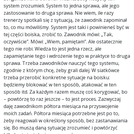
system zrozumieli. System to jedna sprawa, ale jego
zastosowanie to druga sprawa. Nie wiem, ile razy
trenerzy spotkali się z sytuacją, że zawodnik zapominał
to, co mu mówiliśmy. System jest taki i powinieneś być w
tej części boiska, zrobić to. Zawodnik mówi: „Tak,
oczywiście”. Mówi: „Wiem, pamiętam”. Ale ostatecznie
tego nie robi. Wiedza to jest jedna rzecz, ale
zapamiętanie tego i wdrożenie tego w praktyce to druga
sprawa. Trzeba zawodników nauczyć tego systemu,
zgodnie z którym chcę, żeby grali dalej. W siatkówce
trzeba przerobić konkretne sytuacje na boisku:
będziemy blokować w ten sposób, atakować w ten
sposób itd. Za każdym razem muszę coś korygować, bo
– powtórzę to raz jeszcze – to jest proces. Zazwyczaj
daję zawodnikom półtora miesiąca na przyswojenie
moich zadań. Półtora miesiąca potrzebne jest po to,
żeby reagowali w określony sposób, bez zastanawiania
się. Bo muszą daną sytuację zrozumieć i powtórzyć