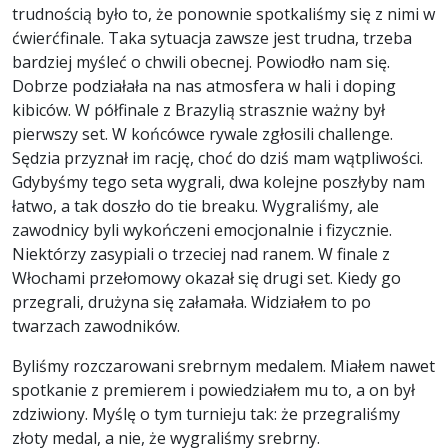
trudnością było to, że ponownie spotkaliśmy się z nimi w
ćwierćfinale. Taka sytuacja zawsze jest trudna, trzeba
bardziej myśleć o chwili obecnej. Powiodło nam się.
Dobrze podziałała na nas atmosfera w hali i doping
kibiców. W półfinale z Brazylią strasznie ważny był
pierwszy set. W końcówce rywale zgłosili challenge.
Sędzia przyznał im rację, choć do dziś mam wątpliwości.
Gdybyśmy tego seta wygrali, dwa kolejne poszłyby nam
łatwo, a tak doszło do tie breaku. Wygraliśmy, ale
zawodnicy byli wykończeni emocjonalnie i fizycznie.
Niektórzy zasypiali o trzeciej nad ranem. W finale z
Włochami przełomowy okazał się drugi set. Kiedy go
przegrali, drużyna się załamała. Widziałem to po
twarzach zawodników.
Byliśmy rozczarowani srebrnym medalem. Miałem nawet
spotkanie z premierem i powiedziałem mu to, a on był
zdziwiony. Myślę o tym turnieju tak: że przegraliśmy
złoty medal, a nie, że wygraliśmy srebrny.