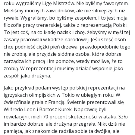
roku wygraliśmy Ligę Mistrzów. Nie byliśmy faworytem.
Mieliśmy mocnych zawodników, ale nie silniejszych niż
rywale. Wygraliśmy, bo byliśmy zespołem. I to jest moja
filozofia pracy trenerskiej, także z reprezentacją Polski.
To jest coś, na co kładę nacisk i chcę, żebyśmy w myśl tej
zasady pracowali w kadrze narodowej. Jeśli sześć osób
chce podnieść ciężki pień drzewa, prawdopodobnie tego
nie zrobią, ale przyjdzie siódma osoba, która dobrze
zarządza ich pracą i im pomoże, wtedy możliwe, że to
zrobią. W reprezentacji musimy działać wspólnie jako
zespół, jako drużyna.
Jako przykład podam występ polskiej reprezentacji na
igrzyskach olimpijskich w Tokio w ubiegłym roku. W
ćwierćfinale grała z Francją. Świetnie prezentowali się
Wilfredo Leon i Bartosz Kurek. Naprawdę byli
rewelacyjni, mieli 70 procent skuteczności w ataku. Szło
im bardzo dobrze, ale drużyna przegrała. Nikt dziś nie
pamięta, jak znakomicie radziła sobie ta dwójka, ale