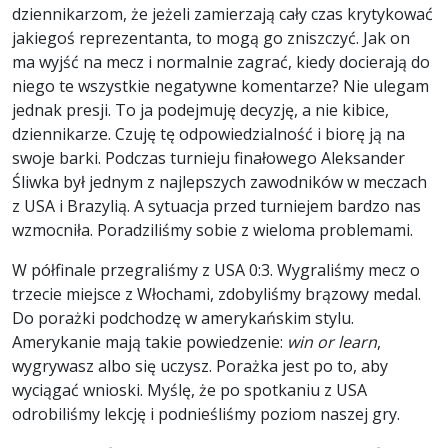
dziennikarzom, że jeżeli zamierzają cały czas krytykować
jakiegoś reprezentanta, to mogą go zniszczyć. Jak on
ma wyjść na mecz i normalnie zagrać, kiedy docierają do
niego te wszystkie negatywne komentarze? Nie ulegam
jednak presji. To ja podejmuję decyzję, a nie kibice,
dziennikarze. Czuję tę odpowiedzialność i biorę ją na
swoje barki. Podczas turnieju finałowego Aleksander
Śliwka był jednym z najlepszych zawodników w meczach
z USA i Brazylią. A sytuacja przed turniejem bardzo nas
wzmocniła. Poradziliśmy sobie z wieloma problemami.
W półfinale przegraliśmy z USA 0:3. Wygraliśmy mecz o
trzecie miejsce z Włochami, zdobyliśmy brązowy medal.
Do porażki podchodzę w amerykańskim stylu.
Amerykanie mają takie powiedzenie:
win or learn
,
wygrywasz albo się uczysz. Porażka jest po to, aby
wyciągać wnioski. Myślę, że po spotkaniu z USA
odrobiliśmy lekcję i podnieśliśmy poziom naszej gry.