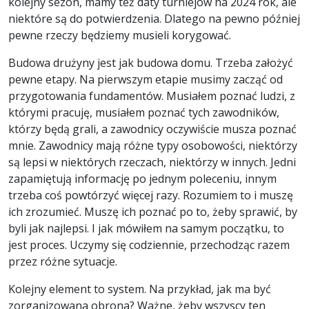
kolejny sezon, mamy też daty turniejów na 2024 rok, ale
niektóre są do potwierdzenia. Dlatego na pewno później
pewne rzeczy będziemy musieli korygować.
Budowa drużyny jest jak budowa domu. Trzeba założyć
pewne etapy. Na pierwszym etapie musimy zacząć od
przygotowania fundamentów. Musiałem poznać ludzi, z
którymi pracuję, musiałem poznać tych zawodników,
którzy będą grali, a zawodnicy oczywiście musza poznać
mnie. Zawodnicy mają różne typy osobowości, niektórzy
są lepsi w niektórych rzeczach, niektórzy w innych. Jedni
zapamiętują informację po jednym poleceniu, innym
trzeba coś powtórzyć więcej razy. Rozumiem to i muszę
ich zrozumieć. Muszę ich poznać po to, żeby sprawić, by
byli jak najlepsi. I jak mówiłem na samym początku, to
jest proces. Uczymy się codziennie, przechodząc razem
przez różne sytuacje.
Kolejny element to system. Na przykład, jak ma być
zorganizowana obrona? Ważne, żeby wszyscy ten