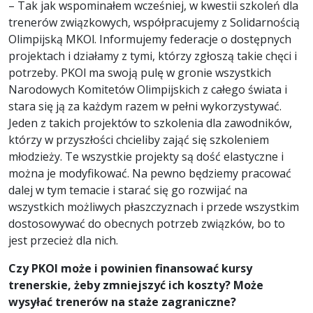
– Tak jak wspominałem wcześniej, w kwestii szkoleń dla
trenerów związkowych, współpracujemy z Solidarnością
Olimpijską MKOl. Informujemy federacje o dostępnych
projektach i działamy z tymi, którzy zgłoszą takie chęci i
potrzeby. PKOl ma swoją pulę w gronie wszystkich
Narodowych Komitetów Olimpijskich z całego świata i
stara się ją za każdym razem w pełni wykorzystywać.
Jeden z takich projektów to szkolenia dla zawodników,
którzy w przyszłości chcieliby zająć się szkoleniem
młodzieży. Te wszystkie projekty są dość elastyczne i
można je modyfikować. Na pewno będziemy pracować
dalej w tym temacie i starać się go rozwijać na
wszystkich możliwych płaszczyznach i przede wszystkim
dostosowywać do obecnych potrzeb związków, bo to
jest przecież dla nich.
Czy PKOl może i powinien finansować kursy
trenerskie, żeby zmniejszyć ich koszty? Może
wysyłać trener
ó
w na staże zagraniczne?