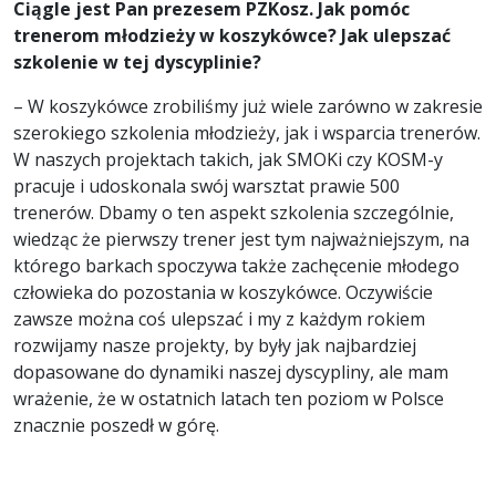
Ciągle jest Pan prezesem PZKosz. Jak pom
ó
c
trenerom młodzieży w koszyk
ó
wce? Jak ulepszać
szkolenie w tej dyscyplinie?
– W koszykówce zrobiliśmy już wiele zarówno w zakresie
szerokiego szkolenia młodzieży, jak i wsparcia trenerów.
W naszych projektach takich, jak SMOKi czy KOSM-y
pracuje i udoskonala swój warsztat prawie 500
trenerów. Dbamy o ten aspekt szkolenia szczególnie,
wiedząc że pierwszy trener jest tym najważniejszym, na
którego barkach spoczywa także zachęcenie młodego
człowieka do pozostania w koszykówce. Oczywiście
zawsze można coś ulepszać i my z każdym rokiem
rozwijamy nasze projekty, by były jak najbardziej
dopasowane do dynamiki naszej dyscypliny, ale mam
wrażenie, że w ostatnich latach ten poziom w Polsce
znacznie poszedł w górę.