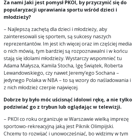
Za nami Jaki jest pomysł PKOl, by przyczynić się do
popularyzacji uprawiania sportu wśr
ó
d dzieci i
młodzież
y?
– Najlepszą zachętą dla dzieci i młodzieży, aby
zainteresowali się sportem, są sukcesy naszych
reprezentantów. Im jest ich więcej oraz im częściej media
o nich mówią, tym bardziej są rozpoznawalni i w końcu
stają się idolami młodzieży. Wystarczy wspomnieć tu
Adama Małysza, Kamila Stocha, Igę Świątek, Roberta
Lewandowskiego, czy nawet Jeremy’ego Sochana –
jedynego Polaka w NBA – to są wzory do naśladowania i
z nich młodzież czerpie najwięcej.
Dobrze by było móc uścisnąć idolowi rękę, a nie tylko
podziwiać go z trybun lub oglądając w telewizji.
– PKOl co roku organizuje w Warszawie wielką imprezę
sportowo-rekreacyjną jaką jest Piknik Olimpijski.
Chcemy to rozwijać i unowocześniać, bo widzimy w tym