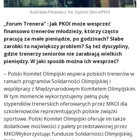
Radosław Piesiewicz, fot. Szymon Sikora/PKOl
„Forum Trenera” : Jak PKOl może wesprzeć
finansowo trener
ó
w młodzieży, kt
ó
rzy często
pracują za małe pieniądze, po godzinach? Słabe
zarobki to największy problem? Są też dyscypliny,
gdzie trenerzy senior
ó
w nie zarabiają wielkich
pieniędzy. W jaki sposób można ich wesprzeć
?
– Polski Komitet Olimpijski wspiera polskich trenerów w
ramach programów Solidarności Olimpijskiej i
współpracy z Międzynarodowym Komitetem Olimpijskim.
W tym momencie wykorzystujemy pełną pulę
stypendiów trenerskich oferowanych przez MKOl dla
szkoleniowców reprezentujących polskie związki
sportowe. Polski Komitet Olimpijski oferuje im także
dodatkowe możliwości z palety przedstawionej przez
MKOlWykorzystując fundusze Solidarności Olimpijskiej,