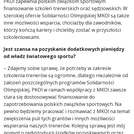
PKOl zapewnia polskim związkom sportowym
finansowanie szkoleń trenerskich oraz sędziowskich. W
szerokiej ofercie Solidarności Olimpijskiej MKOl są także
inne możliwości wsparcia, chociażby dla zawodników,
którzy kończą kariery i chcieliby zostać w przyszłości
szkoleniowcami.
Jest szansa na pozyskanie dodatkowych pieniędzy
od władz światowego sportu?
– Zdajemy sobie sprawę, że potrzeby w zakresie
szkolenia trenerów są ogromne, dlatego niezależnie od
założeń poszczególnych programów Solidarności
Olimpijskiej, PKOl w ramach współpracy z MKOl zawsze
stara się dostosowywać finansowanie do
zapotrzebowania polskich związków sportowych. Na
pewno będziemy pracować i rozmawiać z MKOl na temat
zwiększenia puli tych grantów i innych możliwości
wspierania naszych trenerów. Kolejną sprawą jest mój
pomysł o redystrybucji środków pozyskiwanych przez