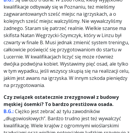
kwalifikacje odbywały się w Poznaniu, też mieliśmy
zagwarantowanych sześć miejsc na igrzyskach, a o
kolejnych sześć miejsc walczyliśmy. Nie wywalczyliśmy
żadnego. Staram się patrzeć realnie. Wielkie szanse ma
skifista Natan Węgrzycki-Szymczyk, który w Linzu był
czwarty w finale B. Musi jednak zmienić system treningu,
całkowicie poświęcić się przygotowaniom do startu w
Lucernie. W kwalifikacjach liczyć się może również
dwójka podwójna kobiet. Wystawimy pięć osad, ale tylko
w tym wypadku, jeśli wszyscy skupią się na realizacji celu,
jakim jest awans na igrzyska. W innym szkoda pieniędzy
na przygotowania.
Czy związek ostatecznie zrezygnował z budowy
męskiej ósemki? To bardzo prestiżowa osada.
B.G.:
Ciężko jest zebrać aż tylu zawodników
„długowiosłowych”. Bardzo trudno jest też wywalczyć
kwalifikację. Wiele krajów z ogromnymi wioślarskimi
tradycjami oraz wielkim potencjałem ludzkim rezygnuje z