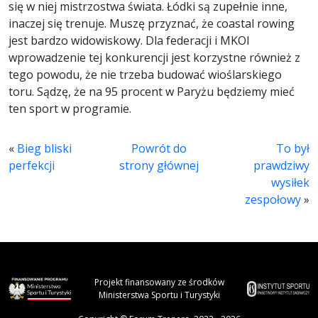
się w niej mistrzostwa świata. Łódki są zupełnie inne,
inaczej się trenuje. Muszę przyznać, że coastal rowing
jest bardzo widowiskowy. Dla federacji i MKOl
wprowadzenie tej konkurencji jest korzystne również z
tego powodu, że nie trzeba budować wioślarskiego
toru. Sądzę, że na 95 procent w Paryżu będziemy mieć
ten sport w programie.
«
Bieg bliski
Powrót do
To był
perfekcji
strony głównej
prawdziwy
wysiłek
zespołowy
»
Projekt finansowany ze środków
Ministerstwa Sportu i Turystyki