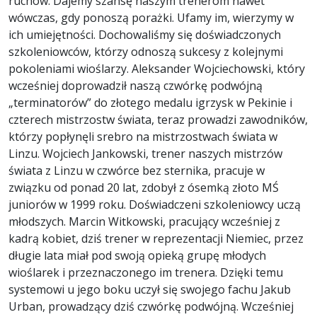
ruchów. Dajemy szansę naszym trenerom nawet
wówczas, gdy ponoszą porażki. Ufamy im, wierzymy w
ich umiejętności. Dochowaliśmy się doświadczonych
szkoleniowców, którzy odnoszą sukcesy z kolejnymi
pokoleniami wioślarzy. Aleksander Wojciechowski, który
wcześniej doprowadził naszą czwórkę podwójną
„terminatorów” do złotego medalu igrzysk w Pekinie i
czterech mistrzostw świata, teraz prowadzi zawodników,
którzy popłynęli srebro na mistrzostwach świata w
Linzu. Wojciech Jankowski, trener naszych mistrzów
świata z Linzu w czwórce bez sternika, pracuje w
związku od ponad 20 lat, zdobył z ósemką złoto MŚ
juniorów w 1999 roku. Doświadczeni szkoleniowcy uczą
młodszych. Marcin Witkowski, pracujący wcześniej z
kadrą kobiet, dziś trener w reprezentacji Niemiec, przez
długie lata miał pod swoją opieką grupę młodych
wioślarek i przeznaczonego im trenera. Dzięki temu
systemowi u jego boku uczył się swojego fachu Jakub
Urban, prowadzący dziś czwórkę podwójną. Wcześniej