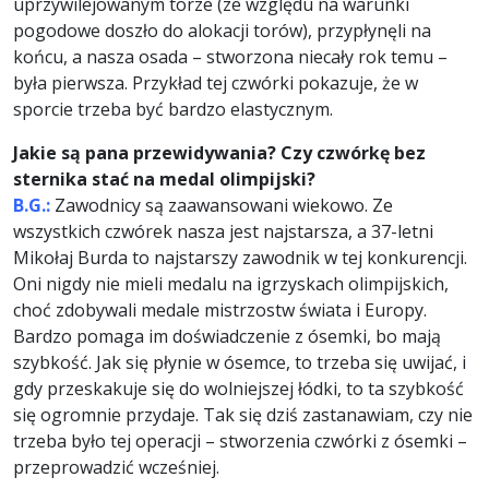
uprzywilejowanym torze (ze względu na warunki
pogodowe doszło do alokacji torów), przypłynęli na
końcu, a nasza osada – stworzona niecały rok temu –
była pierwsza. Przykład tej czwórki pokazuje, że w
sporcie trzeba być bardzo elastycznym.
Jakie są pana przewidywania? Czy czwórkę bez
sternika stać na medal olimpijski?
B.G.:
Zawodnicy są zaawansowani wiekowo. Ze
wszystkich czwórek nasza jest najstarsza, a 37-letni
Mikołaj Burda to najstarszy zawodnik w tej konkurencji.
Oni nigdy nie mieli medalu na igrzyskach olimpijskich,
choć zdobywali medale mistrzostw świata i Europy.
Bardzo pomaga im doświadczenie z ósemki, bo mają
szybkość. Jak się płynie w ósemce, to trzeba się uwijać, i
gdy przeskakuje się do wolniejszej łódki, to ta szybkość
się ogromnie przydaje. Tak się dziś zastanawiam, czy nie
trzeba było tej operacji – stworzenia czwórki z ósemki –
przeprowadzić wcześniej.