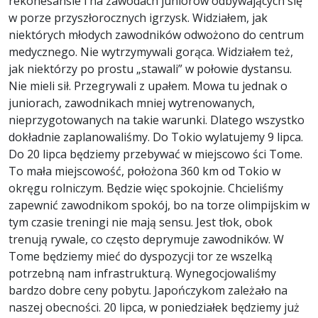
rekonesansie i na zawodach juniorów odbywających się
w porze przyszłorocznych igrzysk. Widziałem, jak
niektórych młodych zawodników odwożono do centrum
medycznego. Nie wytrzymywali gorąca. Widziałem też,
jak niektórzy po prostu „stawali” w połowie dystansu.
Nie mieli sił. Przegrywali z upałem. Mowa tu jednak o
juniorach, zawodnikach mniej wytrenowanych,
nieprzygotowanych na takie warunki. Dlatego wszystko
dokładnie zaplanowaliśmy. Do Tokio wylatujemy 9 lipca.
Do 20 lipca będziemy przebywać w miejscowo ści Tome.
To mała miejscowość, położona 360 km od Tokio w
okręgu rolniczym. Będzie więc spokojnie. Chcieliśmy
zapewnić zawodnikom spokój, bo na torze olimpijskim w
tym czasie treningi nie mają sensu. Jest tłok, obok
trenują rywale, co często deprymuje zawodników. W
Tome będziemy mieć do dyspozycji tor ze wszelką
potrzebną nam infrastrukturą. Wynegocjowaliśmy
bardzo dobre ceny pobytu. Japończykom zależało na
naszej obecności. 20 lipca, w poniedziałek będziemy już