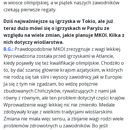
w wiosce olimpijskiej, a w piątek naszych zawodników
czekają pierwsze regaty.
Dziś najważniejsze są igrzyska w Tokio, ale już
teraz dużo mówi się o igrzyskach w Paryżu ze
względu na wiele zmian, jakie planuje MKOl. Kilka z
nich dotyczy wioślarstwa.
B.G.:
Prawdopodobnie MKOl zrezygnuje z wagi lekkiej.
Wprowadzona została przed igrzyskami w Atlancie,
kiedy pojawiły się też kwalifikacje olimpijskie. Chodziło o
to, by dać szansę głównie krajom azjatyckim, w których
nie rodzą się tak silni i wysocy zawodnicy jak w Europie.
Ja się z tym nie zgadzam, bo widzę potężnie
zbudowanych Chińczyków, rywalizujących z nami jak
równy z równym, ale ten problem dotyczył części krajów.
Wprowadzenie wagi lekkiej nic nie zmieniło. Medale
zdobywały kraje z wielkimi tradycjami wioślarskimi.
Zmiana nie miała więc sensu, a zbijanie wagi rodzi wiele
problemów zdrowotnych u zawodników. Bo jeśli