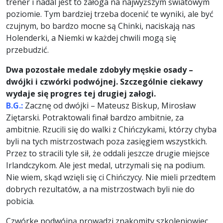
trener i nadal jest to załoga na najwyższym światowym
poziomie. Tym bardziej trzeba docenić te wyniki, ale być
czujnym, bo bardzo mocne są Chinki, naciskają nas
Holenderki, a Niemki w każdej chwili mogą się
przebudzić.
Dwa pozostałe medale zdobyły męskie osady –
dwójki i czwórki podwójnej. Szczególnie ciekawy
wydaje się progres tej drugiej załogi.
B.G.:
Zacznę od dwójki – Mateusz Biskup, Mirosław
Ziętarski. Potraktowali finał bardzo ambitnie, za
ambitnie. Rzucili się do walki z Chińczykami, którzy chyba
byli na tych mistrzostwach poza zasięgiem wszystkich.
Przez to stracili tyle sił, że oddali jeszcze drugie miejsce
Irlandczykom. Ale jest medal, utrzymali się na podium.
Nie wiem, skąd wzięli się ci Chińczycy. Nie mieli przedtem
dobrych rezultatów, a na mistrzostwach byli nie do
pobicia.
Czwórkę podwójną prowadzi znakomity szkoleniowiec