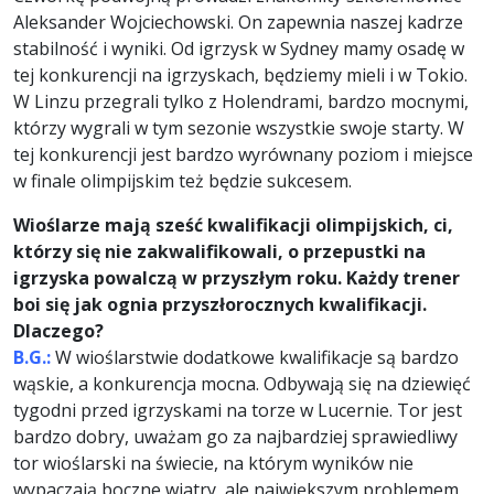
Aleksander Wojciechowski. On zapewnia naszej kadrze
stabilność i wyniki. Od igrzysk w Sydney mamy osadę w
tej konkurencji na igrzyskach, będziemy mieli i w Tokio.
W Linzu przegrali tylko z Holendrami, bardzo mocnymi,
którzy wygrali w tym sezonie wszystkie swoje starty. W
tej konkurencji jest bardzo wyrównany poziom i miejsce
w finale olimpijskim też będzie sukcesem.
Wioślarze mają sześć kwalifikacji olimpijskich, ci,
którzy się nie zakwalifikowali, o przepustki na
igrzyska powalczą w przyszłym roku. Każdy trener
boi się jak ognia przyszłorocznych kwalifikacji.
Dlaczego?
B.G.:
W wioślarstwie dodatkowe kwalifikacje są bardzo
wąskie, a konkurencja mocna. Odbywają się na dziewięć
tygodni przed igrzyskami na torze w Lucernie. Tor jest
bardzo dobry, uważam go za najbardziej sprawiedliwy
tor wioślarski na świecie, na którym wyników nie
wypaczają boczne wiatry, ale największym problemem