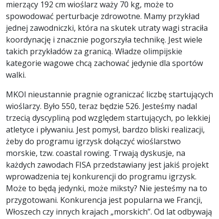
mierzący 192 cm wioślarz waży 70 kg, może to
spowodować perturbacje zdrowotne. Mamy przykład
jednej zawodniczki, która na skutek utraty wagi straciła
koordynację i znacznie pogorszyła technikę. Jest wiele
takich przykładów za granicą. Władze olimpijskie
kategorie wagowe chcą zachować jedynie dla sportów
walki.
MKOl nieustannie pragnie ograniczać liczbę startujących
wioślarzy. Było 550, teraz będzie 526. Jesteśmy nadal
trzecią dyscypliną pod względem startujących, po lekkiej
atletyce i pływaniu. Jest pomysł, bardzo bliski realizacji,
żeby do programu igrzysk dołączyć wioślarstwo
morskie, tzw. coastal rowing. Trwają dyskusje, na
każdych zawodach FISA przedstawiany jest jakiś projekt
wprowadzenia tej konkurencji do programu igrzysk.
Może to będą jedynki, może miksty? Nie jesteśmy na to
przygotowani. Konkurencja jest popularna we Francji,
Włoszech czy innych krajach „morskich”. Od lat odbywają