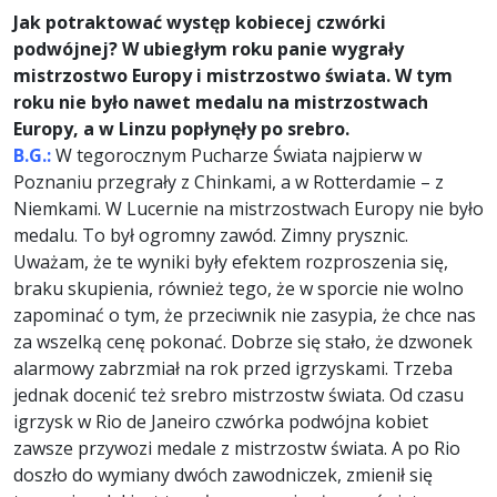
Jak potraktować występ kobiecej czwórki
podwójnej? W ubiegłym roku panie wygrały
mistrzostwo Europy i mistrzostwo świata. W tym
roku nie było nawet medalu na mistrzostwach
Europy, a w Linzu popłynęły po srebro.
B.G.:
W tegorocznym Pucharze Świata najpierw w
Poznaniu przegrały z Chinkami, a w Rotterdamie – z
Niemkami. W Lucernie na mistrzostwach Europy nie było
medalu. To był ogromny zawód. Zimny prysznic.
Uważam, że te wyniki były efektem rozproszenia się,
braku skupienia, również tego, że w sporcie nie wolno
zapominać o tym, że przeciwnik nie zasypia, że chce nas
za wszelką cenę pokonać. Dobrze się stało, że dzwonek
alarmowy zabrzmiał na rok przed igrzyskami. Trzeba
jednak docenić też srebro mistrzostw świata. Od czasu
igrzysk w Rio de Janeiro czwórka podwójna kobiet
zawsze przywozi medale z mistrzostw świata. A po Rio
doszło do wymiany dwóch zawodniczek, zmienił się