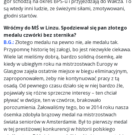
gór schodzą na okres BPS-u i przyjeżdżają do Wałcza. To
są wtedy inni ludzie, ze świeżymi siłami, zmotywowani,
głodni startów.
Wróćmy do MŚ w Linzu. Spodziewał się pan złotego
medalu czwórki bez sternika?
B.G.:
Złotego medalu na pewno nie, ale medalu tak.
Przypomnę historię tej załogi, bo jest niezwykle ciekawa.
Wiele lat mieliśmy dobrą, bardzo solidną ósemkę, ale
kiedy w ubiegłym roku na mistrzostwach Europy w
Glasgow zajęła ostatnie miejsce w biegu eliminacyjnym,
zaproponowałem, żeby nie kontynuować pracy z tą
osadą. Od pewnego czasu działo się w niej bardzo źle,
pojawiały się różne sprzeczne interesy – ten chciał
pływać w dwójce, ten w czwórce, brakowało
porozumienia. Żałowaliśmy tego, bo w 2014 roku nasza
ósemka zdobyła brązowy medal na mistrzostwach
świata seniorów w Amsterdamie. Był to pierwszy medal
w tej prestiżowej konkurencji w historii polskiego