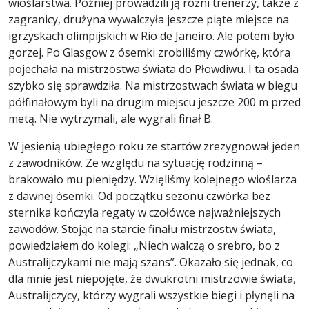
wioślarstwa. Później prowadzili ją różni trenerzy, także z
zagranicy, drużyna wywalczyła jeszcze piąte miejsce na
igrzyskach olimpijskich w Rio de Janeiro. Ale potem było
gorzej. Po Glasgow z ósemki zrobiliśmy czwórkę, która
pojechała na mistrzostwa świata do Płowdiwu. I ta osada
szybko się sprawdziła. Na mistrzostwach świata w biegu
półfinałowym byli na drugim miejscu jeszcze 200 m przed
metą. Nie wytrzymali, ale wygrali finał B.
W jesienią ubiegłego roku ze startów zrezygnował jeden
z zawodników. Ze względu na sytuację rodzinną –
brakowało mu pieniędzy. Wzięliśmy kolejnego wioślarza
z dawnej ósemki. Od początku sezonu czwórka bez
sternika kończyła regaty w czołówce najważniejszych
zawodów. Stojąc na starcie finału mistrzostw świata,
powiedziałem do kolegi: „Niech walczą o srebro, bo z
Australijczykami nie mają szans”. Okazało się jednak, co
dla mnie jest niepojęte, że dwukrotni mistrzowie świata,
Australijczycy, którzy wygrali wszystkie biegi i płynęli na