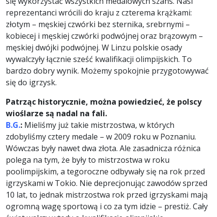
się wykorzystać wszystkich medalowych szans. Nasi
reprezentanci wrócili do kraju z czterema krążkami:
złotym – męskiej czwórki bez sternika, srebrnymi –
kobiecej i męskiej czwórki podwójnej oraz brązowym –
męskiej dwójki podwójnej. W Linzu polskie osady
wywalczyły łącznie sześć kwalifikacji olimpijskich. To
bardzo dobry wynik. Możemy spokojnie przygotowywać
się do igrzysk.
Patrząc historycznie, można powiedzieć, że polscy
wioślarze są nadal na fali.
B.G.
:
Mieliśmy już takie mistrzostwa, w których
zdobyliśmy cztery medale – w 2009 roku w Poznaniu.
Wówczas były nawet dwa złota. Ale zasadnicza różnica
polega na tym, że były to mistrzostwa w roku
poolimpijskim, a tegoroczne odbywały się na rok przed
igrzyskami w Tokio. Nie deprecjonując zawodów sprzed
10 lat, to jednak mistrzostwa rok przed igrzyskami mają
ogromną wagę sportową i co za tym idzie – prestiż. Cały