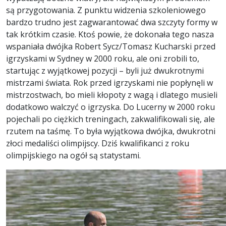
są przygotowania. Z punktu widzenia szkoleniowego
bardzo trudno jest zagwarantować dwa szczyty formy w
tak krótkim czasie. Ktoś powie, że dokonała tego nasza
wspaniała dwójka Robert Sycz/Tomasz Kucharski przed
igrzyskami w Sydney w 2000 roku, ale oni zrobili to,
startując z wyjątkowej pozycji – byli już dwukrotnymi
mistrzami świata. Rok przed igrzyskami nie popłynęli w
mistrzostwach, bo mieli kłopoty z wagą i dlatego musieli
dodatkowo walczyć o igrzyska. Do Lucerny w 2000 roku
pojechali po ciężkich treningach, zakwalifikowali się, ale
rzutem na taśmę. To była wyjątkowa dwójka, dwukrotni
złoci medaliści olimpijscy. Dziś kwalifikanci z roku
olimpijskiego na ogół są statystami.