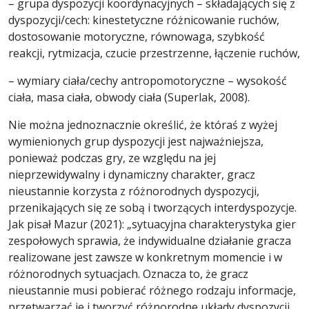
– grupa dyspozycji koordynacyjnych – składających się z
dyspozycji/cech: kinestetyczne różnicowanie ruchów,
dostosowanie motoryczne, równowaga, szybkość
reakcji, rytmizacja, czucie przestrzenne, łączenie ruchów,
– wymiary ciała/cechy antropomotoryczne – wysokość
ciała, masa ciała, obwody ciała (Superlak, 2008).
Nie można jednoznacznie określić, że któraś z wyżej
wymienionych grup dyspozycji jest najważniejsza,
ponieważ podczas gry, ze względu na jej
nieprzewidywalny i dynamiczny charakter, gracz
nieustannie korzysta z różnorodnych dyspozycji,
przenikających się ze sobą i tworzących interdyspozycje.
Jak pisał Mazur (2021): „sytuacyjna charakterystyka gier
zespołowych sprawia, że indywidualne działanie gracza
realizowane jest zawsze w konkretnym momencie i w
różnorodnych sytuacjach. Oznacza to, że gracz
nieustannie musi pobierać różnego rodzaju informacje,
przetwarzać je i tworzyć różnorodne układy dyspozycji