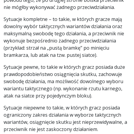
powodu tego, że po drugiej stronie boiska przeciwnik
nie mógłby wykonywać żadnego przeciwdziałania.
Sytuacje kompletne – to takie, w których gracze mają
dowolny wybór taktycznych wariantów działania oraz
maksymalną swobodę tego działania, a przeciwnik nie
wykonuje bezpośrednio żadnego przeciwdziałania
(przykład: strzał na „pustą bramkę” po minięciu
bramkarza, lub atak na tzw. pustej siatce).
Sytuacje pewne, to takie w których gracz posiada duże
prawdopodobieństwo osiągnięcia skutku, zachowuje
swobodę działania, ma możliwość dowolnego wyboru
wariantu taktycznego (np. wykonanie rzutu karnego,
atak na siatce przy pojedynczym bloku).
Sytuacje niepewne to takie, w których gracz posiada
ograniczony zakres działania w wyborze taktycznych
wariantów, osiągnięcie skutku jest nieprzewidywalne, a
przeciwnik nie jest zaskoczony działaniem.