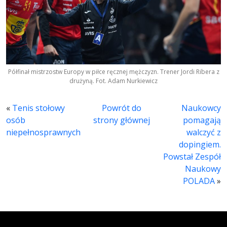
Półfinał mistrzostw Europy w piłce ręcznej mężczyzn. Trener Jordi Ribera z
drużyną. Fot. Adam Nurkiewicz
«
Tenis stołowy
Powrót do
Naukowcy
osób
strony głównej
pomagają
niepełnosprawnych
walczyć z
dopingiem.
Powstał Zespół
Naukowy
POLADA
»