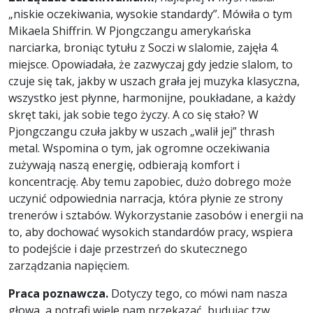
„niskie oczekiwania, wysokie standardy”. Mówiła o tym
Mikaela Shiffrin. W Pjongczangu amerykańska
narciarka, broniąc tytułu z Soczi w slalomie, zajęła 4.
miejsce. Opowiadała, że zazwyczaj gdy jedzie slalom, to
czuje się tak, jakby w uszach grała jej muzyka klasyczna,
wszystko jest płynne, harmonijne, poukładane, a każdy
skręt taki, jak sobie tego życzy. A co się stało? W
Pjongczangu czuła jakby w uszach „walił jej” thrash
metal. Wspomina o tym, jak ogromne oczekiwania
zużywają naszą energię, odbierają komfort i
koncentrację. Aby temu zapobiec, dużo dobrego może
uczynić odpowiednia narracja, która płynie ze strony
trenerów i sztabów. Wykorzystanie zasobów i energii na
to, aby dochować wysokich standardów pracy, wspiera
to podejście i daje przestrzeń do skutecznego
zarządzania napięciem.
Praca poznawcza.
Dotyczy tego, co mówi nam nasza
głowa, a potrafi wiele nam przekazać, budując tzw.