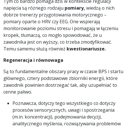
Tym co bardzo pomaga dziś w kontekście regulacji
napięcia są różnego rodzaju
pomiary,
wiedzą o nich
dobrze trenerzy przygotowania motorycznego –
pomiary oparte o HRV czy EEG. One wspierają
monitorowanie poziomu stresu i pomagają w łączeniu
kropek, tłumaczą, co mogło spowodować, że u
zawodnika jest on wyższy, co trzeba zmodyfikować.
Temu samemu służą również
kwestionariusze.
Regeneracja i r
ó
wnowaga
Są to fundamentalne obszary pracy w czasie BPS i startu
głównego, cztery podstawowe zbiorniki energii, które
zawodnik powinien dostrzegać tak, aby uzupełniać to
cenne paliwo.
Poznawcza, dotyczy tego wszystkiego co dotyczy
procesów sensorycznych, uwagi i spostrzegania
(m.in. koncentracji), podejmowania decyzji,
analitycznego myślenia, rozwiązywania problemów