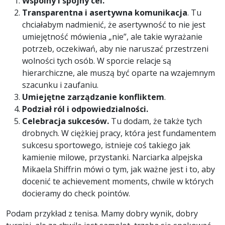
Wsp
ó
lny i sp
ó
jny cel.
Transparentna i asertywna komunikacja
. Tu
chciałabym nadmienić, że asertywność to nie jest
umiejętność mówienia „nie”, ale takie wyrażanie
potrzeb, oczekiwań, aby nie naruszać przestrzeni
wolności tych osób. W sporcie relacje są
hierarchiczne, ale muszą być oparte na wzajemnym
szacunku i zaufaniu.
Umiejętne zarządzanie konfliktem
.
Podział r
ó
l i odpowiedzialności.
Celebracja sukces
ó
w.
Tu dodam, że także tych
drobnych. W ciężkiej pracy, która jest fundamentem
sukcesu sportowego, istnieje coś takiego jak
kamienie milowe, przystanki. Narciarka alpejska
Mikaela Shiffrin mówi o tym, jak ważne jest i to, aby
docenić te achievement moments, chwile w których
docieramy do check pointów.
Podam przykład z tenisa. Mamy dobry wynik, dobry