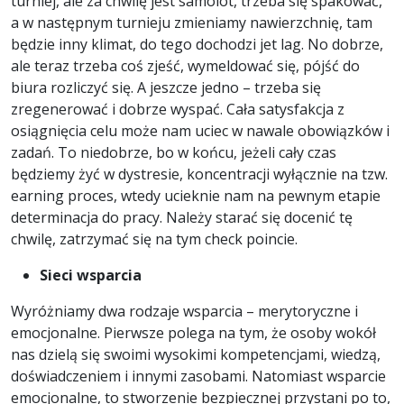
turniej, ale za chwilę jest samolot, trzeba się spakować,
a w następnym turnieju zmieniamy nawierzchnię, tam
będzie inny klimat, do tego dochodzi jet lag. No dobrze,
ale teraz trzeba coś zjeść, wymeldować się, pójść do
biura rozliczyć się. A jeszcze jedno – trzeba się
zregenerować i dobrze wyspać. Cała satysfakcja z
osiągnięcia celu może nam uciec w nawale obowiązków i
zadań. To niedobrze, bo w końcu, jeżeli cały czas
będziemy żyć w dystresie, koncentracji wyłącznie na tzw.
earning proces, wtedy ucieknie nam na pewnym etapie
determinacja do pracy. Należy starać się docenić tę
chwilę, zatrzymać się na tym check poincie.
Sieci wsparcia
Wyróżniamy dwa rodzaje wsparcia – merytoryczne i
emocjonalne. Pierwsze polega na tym, że osoby wokół
nas dzielą się swoimi wysokimi kompetencjami, wiedzą,
doświadczeniem i innymi zasobami. Natomiast wsparcie
emocjonalne, to stworzenie bezpiecznej przystani po to,