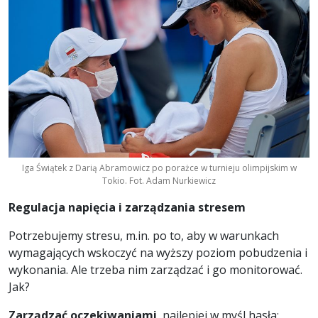
Iga Świątek z Darią Abramowicz po porażce w turnieju olimpijskim w
Tokio. Fot. Adam Nurkiewicz
Regulacja napięcia i zarządzania stresem
Potrzebujemy stresu, m.in. po to, aby w warunkach
wymagających wskoczyć na wyższy poziom pobudzenia i
wykonania. Ale trzeba nim zarządzać i go monitorować.
Jak?
Zarządzać oczekiwaniami
, najlepiej w myśl hasła: