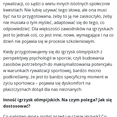
rywalizacji, co sądzi o wielu innych istotnych społecznie
kwestiach. Nie lubię używać tego słowa, ale ona musi
być na to przygotowana, żeby to ją nie zaskoczyło, żeby
nie musiała o tym myśleć, adaptować się do tego, co
odpowiedzieć. Dla większości zawodników na igrzyskach
jest to jednak coś, co jest inne, nowe, wymagające i na co
dzień nie pojawia się w procesie szkoleniowym.
Kiedy przygotowujemy się do igrzysk olimpijskich z
perspektywy psychologii w sporcie, czyli budowania
zasobów potrzebnych do maksymalizowania potencjału
w warunkach rywalizacji sportowej, bardzo mocno
podkreślamy, że jest to bardzo specyficzny moment w
życiu sportowca – pojawia się dyskomfort na
płaszczyznach dotąd dla nas nieznanych.
Inno
ść igrzysk olimpijskich. Na czym polega? Jak się
dostosować
?
Co państwo mogą zrobić przed i w czasie igrzysk? Co