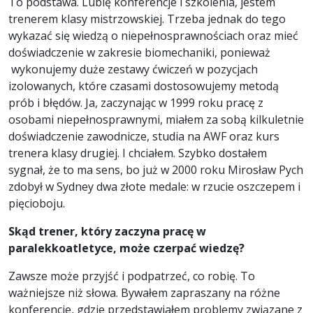
To podstawa. Lubię konferencje i szkolenia, jestem
trenerem klasy mistrzowskiej. Trzeba jednak do tego
wykazać się wiedzą o niepełnosprawnościach oraz mieć
doświadczenie w zakresie biomechaniki, ponieważ
wykonujemy duże zestawy ćwiczeń w pozycjach
izolowanych, które czasami dostosowujemy metodą
prób i błędów. Ja, zaczynając w 1999 roku pracę z
osobami niepełnosprawnymi, miałem za sobą kilkuletnie
doświadczenie zawodnicze, studia na AWF oraz kurs
trenera klasy drugiej. I chciałem. Szybko dostałem
sygnał, że to ma sens, bo już w 2000 roku Mirosław Pych
zdobył w Sydney dwa złote medale: w rzucie oszczepem i
pięcioboju.
Skąd trener, który zaczyna pracę w
paralekkoatletyce, może czerpać wiedzę?
Zawsze może przyjść i podpatrzeć, co robię. To
ważniejsze niż słowa. Bywałem zapraszany na różne
konferencje, gdzie przedstawiałem problemy związane z