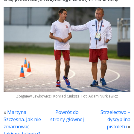
Zbigniew Lewkowicz i Konrad Ciuksza. Fot. Adam Nurkiewicz
«
Martyna
Powrót do
Strzelectwo –
Szczęsna. Jak nie
strony głównej
dyscyplina
zmarnować
pistoletu
»
takiego talentu?