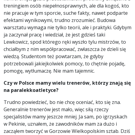
treningiem osób niepełnosprawnych, ale dla kogoś, kto
nie pracuje w tym sporcie, suche fakty, nawet podparte
efektami wynikowymi, trudno zrozumieć. Budowa
warsztatu wymaga nie tylko teorii, ale i praktyki. Gdybym
ja zaczynał pracę i wiedział, że jest gdzieś taki
Lewkowicz, spod którego ręki wyszło tylu mistrzów, to
chciałbym z nim współpracować, zwłaszcza że dzieli się
wiedzą. Studentom też powtarzam, że gdyby
potrzebowali jakiejkolwiek pomocy, to chętnie pojadę,
pomogę, wytłumaczę. Nie mam tajemnic.
Czy w Polsce mamy wielu trenerów, którzy znają się
na paralekkoatletyce?
Trudno powiedzieć, bo nie chcę oceniać, kto się zna.
Generalnie trenerów jest mało, więc siłą rzeczy
specjalistów mamy jeszcze mniej. Ja sam, po igrzyskach
w Pekinie, uznałem, że zawodników mam za dużo i
zacząłem tworzyć w Gorzowie Wielkopolskim sztab. Dziś