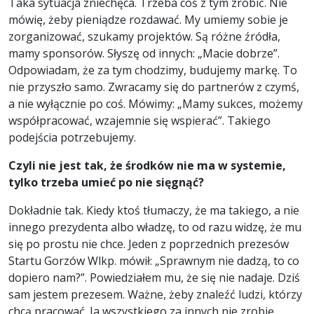
Taka sytuacja zniechęca. Trzeba coś z tym zrobić. Nie
mówię, żeby pieniądze rozdawać. My umiemy sobie je
zorganizować, szukamy projektów. Są różne źródła,
mamy sponsorów. Słyszę od innych: „Macie dobrze”.
Odpowiadam, że za tym chodzimy, budujemy markę. To
nie przyszło samo. Zwracamy się do partnerów z czymś,
a nie wyłącznie po coś. Mówimy: „Mamy sukces, możemy
współpracować, wzajemnie się wspierać”. Takiego
podejścia potrzebujemy.
Czyli nie jest tak, że środków nie ma w systemie,
tylko trzeba umieć po nie sięgnąć?
Dokładnie tak. Kiedy ktoś tłumaczy, że ma takiego, a nie
innego prezydenta albo władzę, to od razu widzę, że mu
się po prostu nie chce. Jeden z poprzednich prezesów
Startu Gorzów Wlkp. mówił: „Sprawnym nie dadzą, to co
dopiero nam?”. Powiedziałem mu, że się nie nadaje. Dziś
sam jestem prezesem. Ważne, żeby znaleźć ludzi, którzy
chcą pracować. Ja wszystkiego za innych nie zrobię.