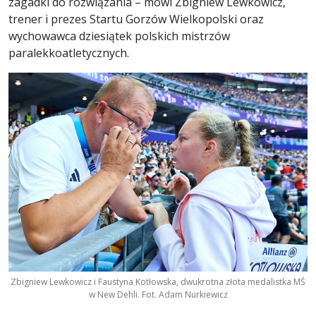
zagadki do rozwiązania – mówi Zbigniew Lewkowicz,
trener i prezes Startu Gorzów Wielkopolski oraz
wychowawca dziesiątek polskich mistrzów
paralekkoatletycznych.
Zbigniew Lewkowicz i Faustyna Kotłowska, dwukrotna złota medalistka MŚ
w New Dehli. Fot. Adam Nurkiewicz