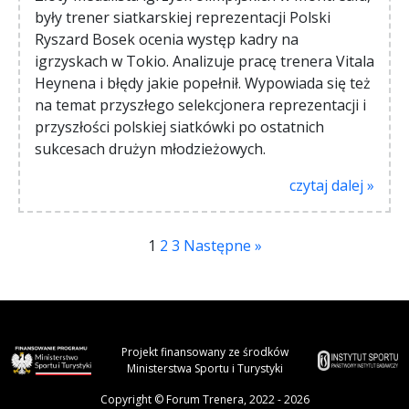
były trener siatkarskiej reprezentacji Polski
Ryszard Bosek ocenia występ kadry na
igrzyskach w Tokio. Analizuje pracę trenera Vitala
Heynena i błędy jakie popełnił. Wypowiada się też
na temat przyszłego selekcjonera reprezentacji i
przyszłości polskiej siatkówki po ostatnich
sukcesach drużyn młodzieżowych.
czytaj dalej »
1
2
3
Następne »
Projekt finansowany ze środków
Ministerstwa Sportu i Turystyki
Copyright © Forum Trenera, 2022 - 2026